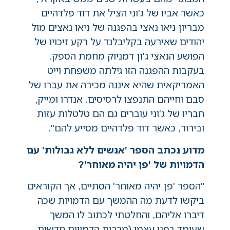
כאשר אביו של ג'וני הציל את דוד פלדהיים
מבריון ניאו נאצי בהפגנה של ניאו נאצים מול
יהודים שאירעה בקליבלנד על רקע זיכויו של
הפושע הנאצי ג'ון דמניוק מחמת הספק.
בעקבות ההפגנה הזו גילתה משפחת וייט
האמריקאית שהיא איננה מכירה את עברו של
סבם וחייהם התנפצו לרסיסים. אנדרו ומייק,
חבריו של ג'וני עוברים גם הם טלטלות עזות
ובירור, כאשר דוד פלדהיים מסייע להם".
מדוע נכתב הספר 'אנשים ללא גבולות' עם
הדמויות של 'פן יהיה מאוחר'?
"הספר 'פן יהיה מאוחר' הסתיים, אך הקוראים
ביקשו לדעת מה ההמשך עם הדמויות שכה
דיברו אליהם, והחלטתי לכתוב לו המשך
שעומד בפני עצמו (מרבית הדמויות חדשות