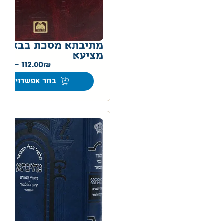
מתיבתא מסכת בבא
מציעא
0
–
112.00
בחר אפשרויות