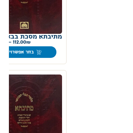
מתיבתא מסכת בבא ק
0
–
112.00
בחר אפשרויות