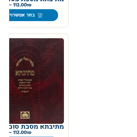
0
–
112.00
בחר אפשרויות
מתיבתא מסכת סוכה
0
–
112.00