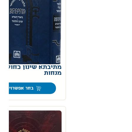
מתיבתא שינון כחול –
מנחות
0
בחר אפשרויות