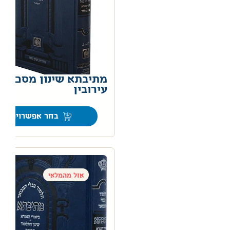
מתיבתא שינון מסכת
עירובין
0
בחר אפשרויות
אזל מהמלאי