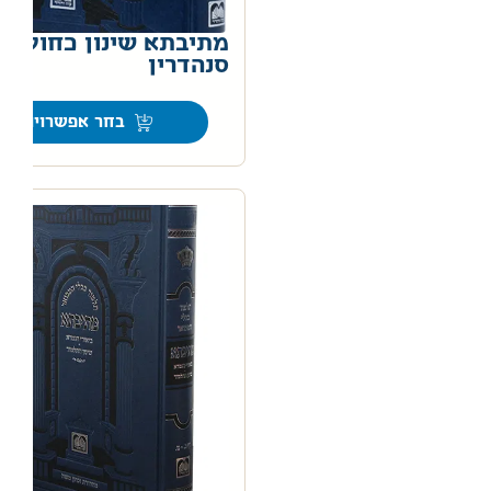
מתיבתא שינון כחול –
סנהדרין
0
בחר אפשרויות