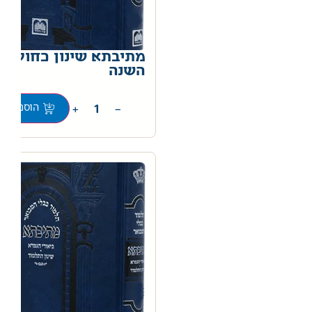
מתיבתא שינון כחול ר
השנה
0
+
−
הוספה לס