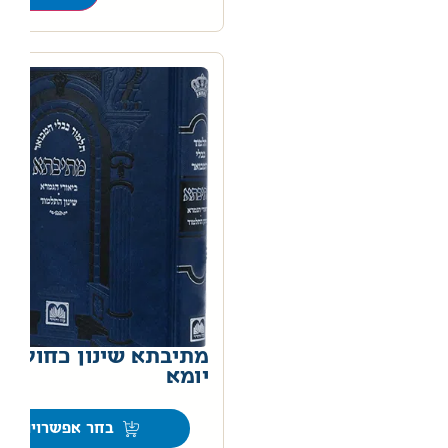
מתיבתא שינון כחול –
יומא
0
בחר אפשרויות