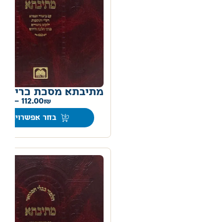
מתיבתא מסכת כריתות
0
–
112.00
בחר אפשרויות