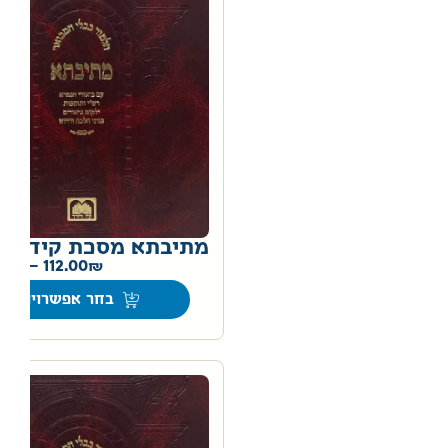
מתיבתא מסכת קידושי
0
–
112.00
בחר אפשרויות