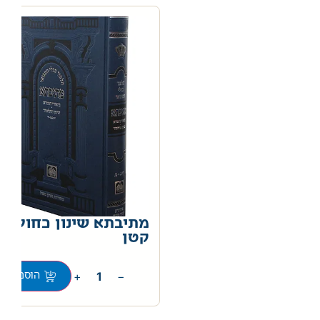
מתיבתא שינון כחול מו
קטן
0
+
−
הוספה לס