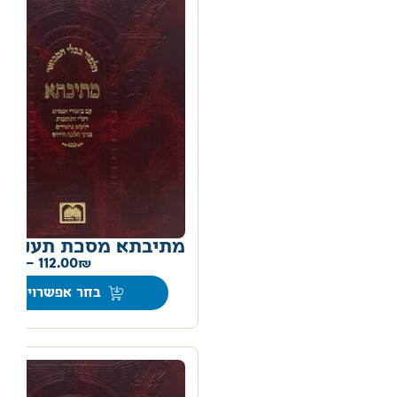
מתיבתא מסכת תענית
0
–
112.00
בחר אפשרויות