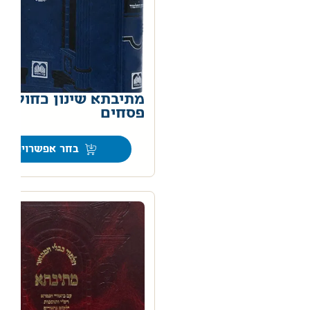
מתיבתא שינון כחול –
פסחים
0
בחר אפשרויות