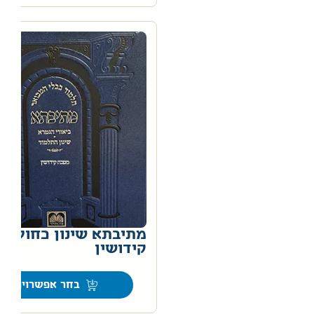
מתיבתא שינון כחול –
קידושין
0
בחר אפשרויות