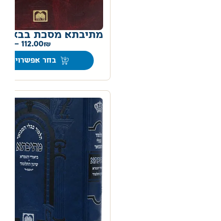
מתיבתא מסכת בבא ב
0
–
112.00
בחר אפשרויות