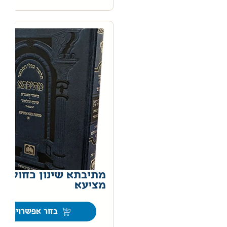
מתיבתא שינון כחול – 
מציעא
0
בחר אפשרויות