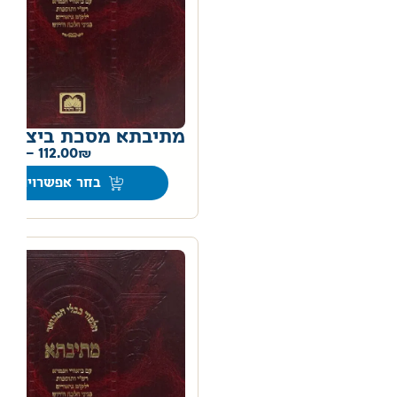
מתיבתא מסכת ביצה
0
–
112.00
בחר אפשרויות