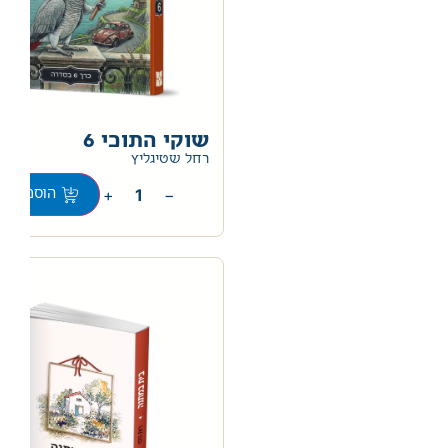
שוקי התוכי 6
0
רחל שטיגליץ
+
−
הוספה לס