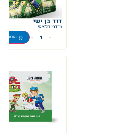
דוד בן ישי
0
מרדכי חלמיש
+
−
הוספה לס