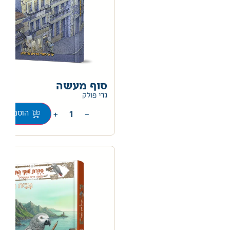
סוף מעשה
0
גדי פולק
+
−
הוספה לס