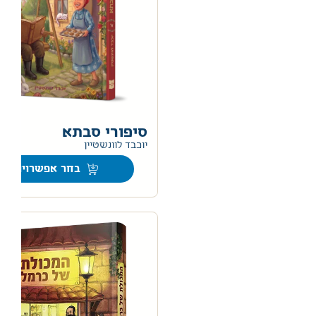
סיפורי סבתא
0
יוכבד לוונשטיין
בחר אפשרויות