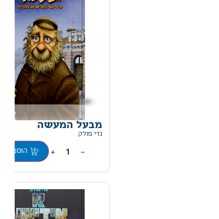
מבעל המעשה
0
גדי פולק
+
−
הוספה לס