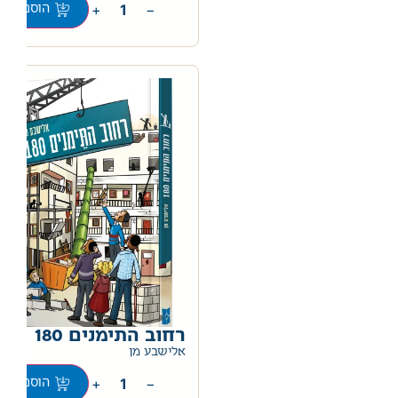
+
−
הוספה לס
רחוב התימנים 180
0
אלישבע מן
+
−
הוספה לס