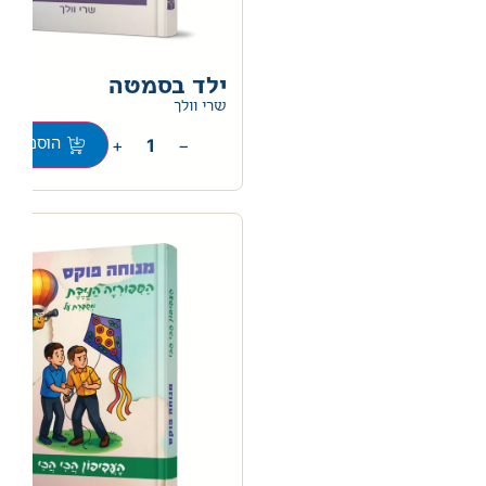
ילד בסמטה
0
שרי וולך
+
−
הוספה לס