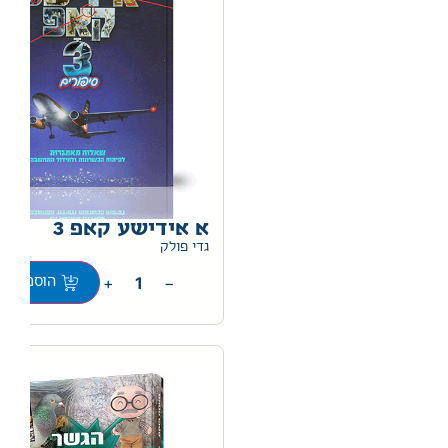
א אידישע קאפ 3
0
גדי פולק
+
−
הוספה לס