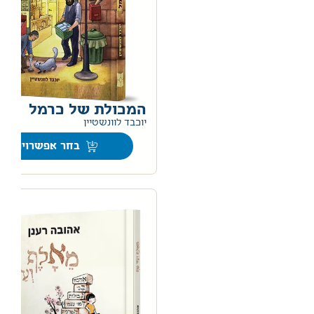
המכולת של כרמל
0
יוכבד לוונשטיין
בחר אפשרויות