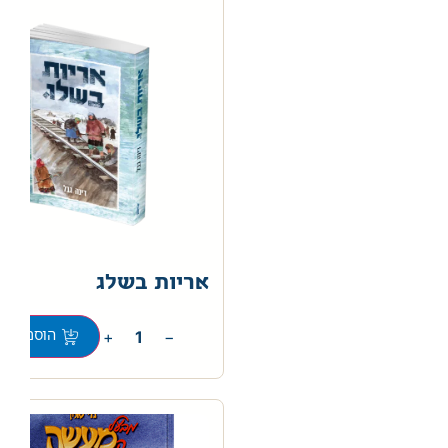
אריות בשלג
0
+
−
הוספה לס