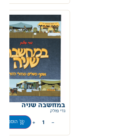
במחשבה שניה
0
גדי פולק
+
−
הוספה לס