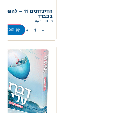
הדינדונים 11 – להפסיד
בכבוד
0
מנוחה פוקס
+
−
הוספה לס