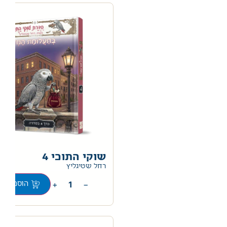
שוקי התוכי 4
0
רחל שטיגליץ
+
−
הוספה לס