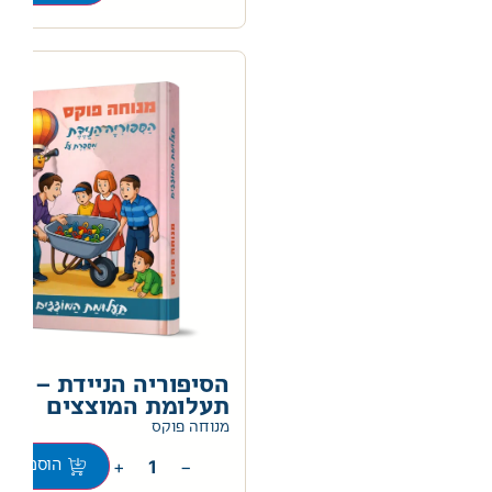
הסיפוריה הניידת –
תעלומת המוצצים
0
מנוחה פוקס
+
−
הוספה לס