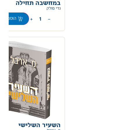
במחשבה תחילה
0
גדי פולק
+
−
הוספה לס
השעיר השלישי