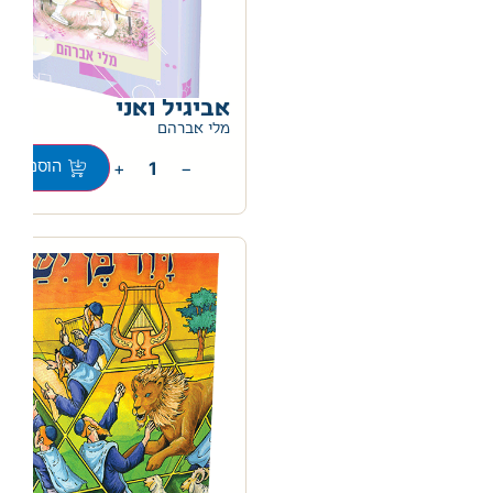
אביגיל ואני
0
מלי אברהם
+
−
הוספה לס