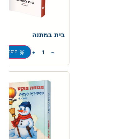
בית במתנה
0
+
−
הוספה לס