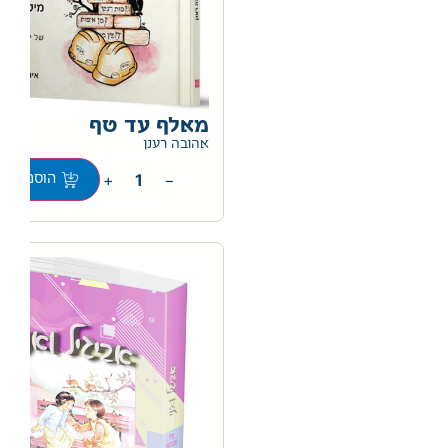
מאלף עד טף
0
אהובה רענן
+
−
הוספה לס