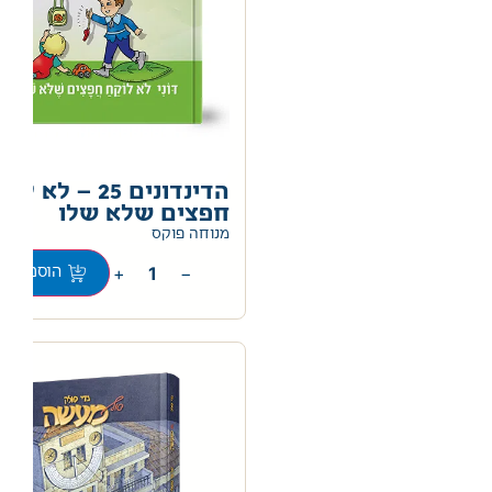
הדינדונים 25 – לא ל
חפצים שלא שלו
0
מנוחה פוקס
+
−
הוספה לס