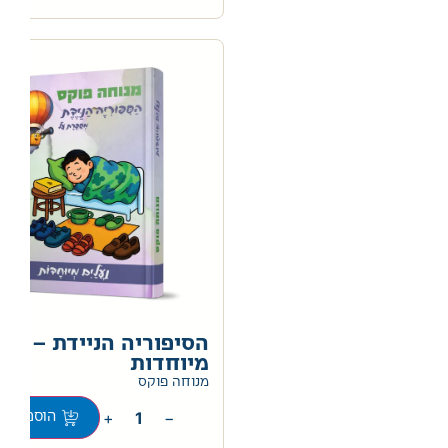
הסיפוריה הניידת – נעל
מיוחדות
0
מנוחה פוקס
+
−
הוספה לס