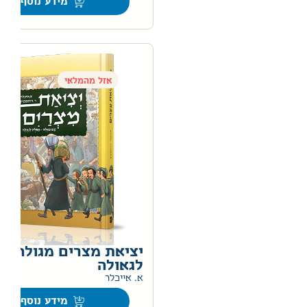
מידע נוסף
אזל מהמלאי
יציאת מצרים מגולה
לגאולה
0
א. אייכלר
מידע נוסף