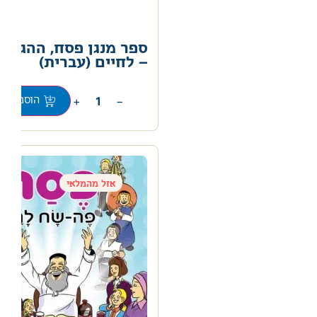
ספר מנגן פסח, ההגדה 
– לחיים (עברית)
0
+
−
הוספה לס
אזל מהמלאי