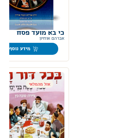
כי בא מועד פסח
0
אברהם אוחיון
מידע נוסף
אזל מהמלאי