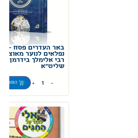
באר העדרים פסח – פני
נפלאים לנוער מאוצרו 
רבי אלימלך בידרמן
שליט"א
0
+
−
הוספה לס