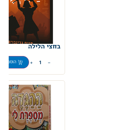
בחצי הלילה
0
+
−
הוספה לס