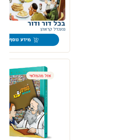
בכל דור ודור
0
גנענדל קראהן
מידע נוסף
אזל מהמלאי