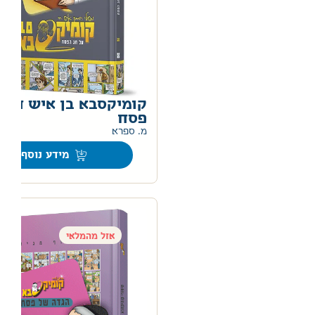
קומיקסבא בן איש חי י 
פסח
מ. ספרא
מידע נוסף
אזל מהמלאי