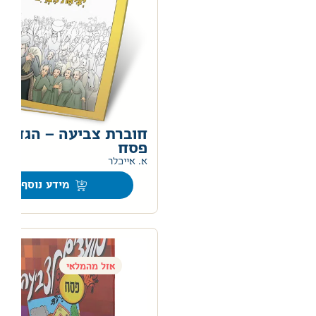
חוברת צביעה – הגדה 
פסח
א. אייכלר
מידע נוסף
אזל מהמלאי