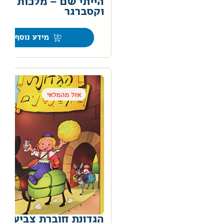
הייתי שם – מלכות
וקסברגר
0
מידע נוסף
אזל מהמלאי
הגדונת חוברת צביעה