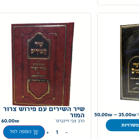
שיר השירים עם פירוש צרור
35.00
–
50.00
המור
ר
60.00
הרב צבי ויינברגר
שרויות
+
−
הוספה לסל