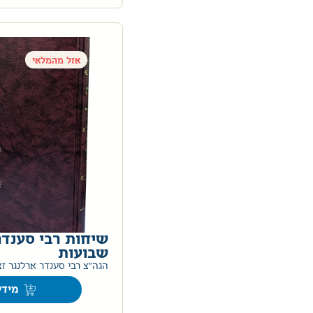
אזל מהמלאי
שיחות רבי סענדר
שבועות
הגה"צ רבי סענדר ארלנגר זצ
מידע