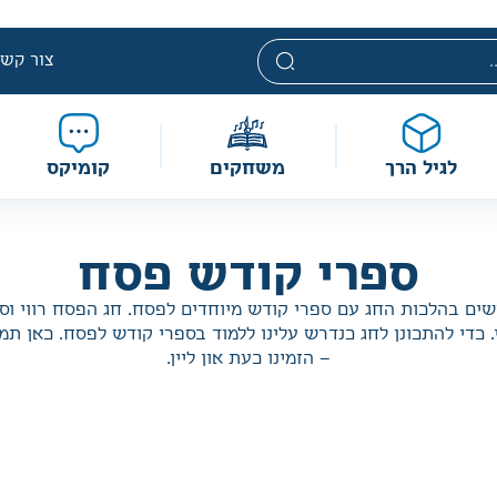
י. מחירים אלה ניתנים במסגרת מדיניות תמחור מוזלת, ואינם נחשבי
מוגבלת וע״פ התקנות.
צור קשר
לגיל הרך
משחקים
קומיקס
ספרי קודש פסח
שים בהלכות החג עם ספרי קודש מיוחדים לפסח. חג הפסח רווי וספו
. כדי להתכונן לחג כנדרש עלינו ללמוד בספרי קודש לפסח. כאן ת
– הזמינו כעת און ליין.