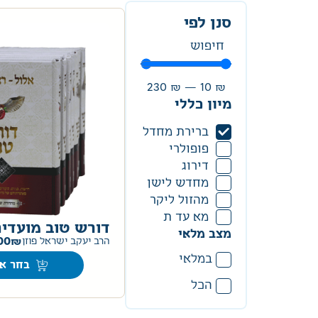
סנן לפי
230
₪
—
10
₪
מיון כללי
ברירת מחדל
פופולרי
דירוג
מחדש לישן
מהזול ליקר
מא עד ת
דורש טוב מועדי
מצב מלאי
00
הרב יעקב ישראל פוזן
במלאי
בחר אפ
הכל