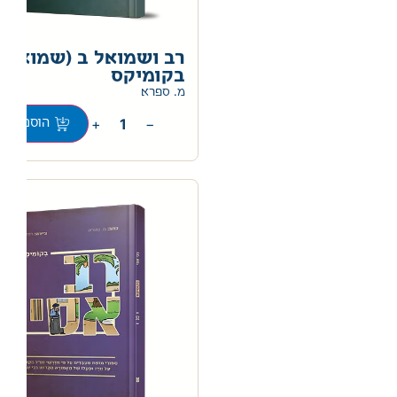
רב ושמואל ב (שמואל)
בקומיקס
מ. ספרא
+
−
הוספה לס