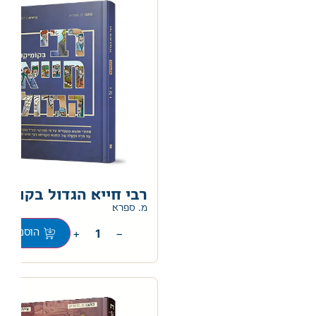
רבי חייא הגדול בקומי
מ. ספרא
+
−
הוספה לס