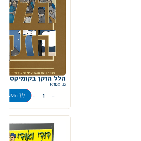
הלל הזקן בקומיקס
מ. ספרא
+
−
הוספה לס