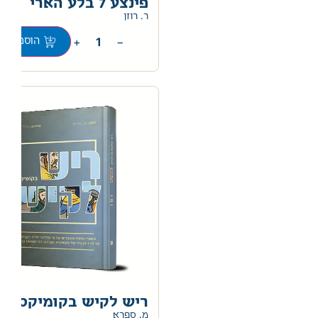
פינצע 7 בלע הארי
ר. רוזן
+
−
הוספה לס
ריש לקיש בקומיקס
מ. ספרא