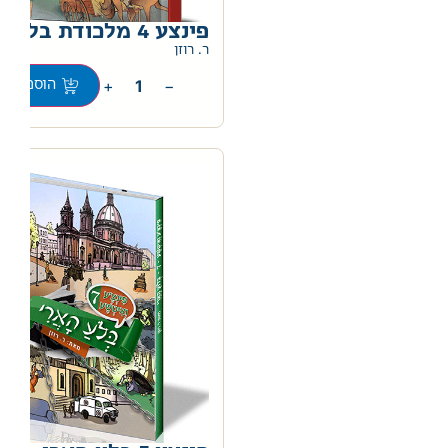
פינצע 4 מלכודת בלב היער
ר. רוזן
+
−
הוספה לס