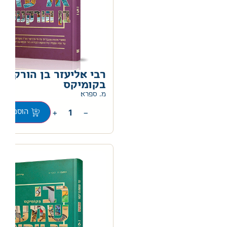
רבי אליעזר בן הורקנוס
בקומיקס
מ. ספרא
+
−
הוספה לס