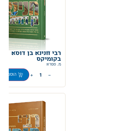
רבי חנינא בן דוסא
בקומיקס
מ. ספרא
+
−
הוספה לס