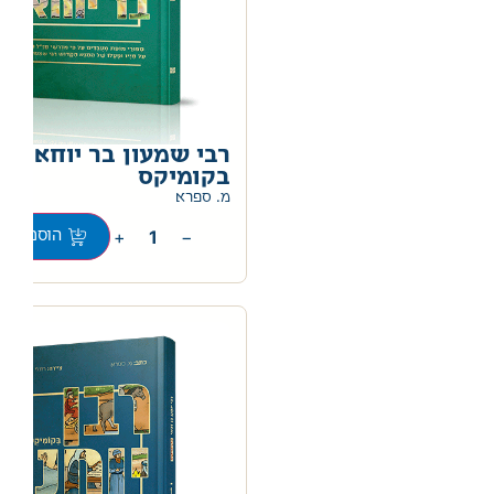
רבי שמעון בר יוחאי
בקומיקס
מ. ספרא
+
−
הוספה לס