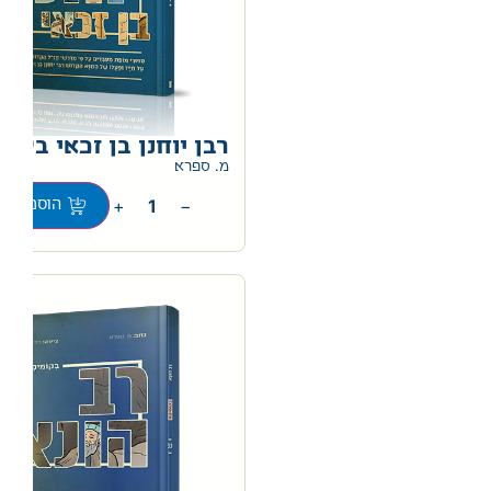
רבן יוחנן בן זכאי בקומ
מ. ספרא
+
−
הוספה לס