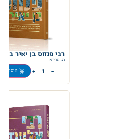
רבי פנחס בן יאיר בקומ
מ. ספרא
+
−
הוספה לס