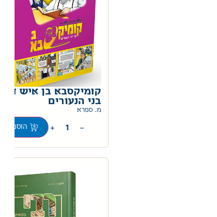
קומיקסבא בן איש חי ג
בני הנעורים
מ. ספרא
+
−
הוספה לס