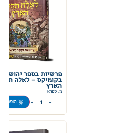
פרשיות בספר יהושע
בקומיקס – לאלה תחל
הארץ
מ. ספרא
+
−
הוספה לס