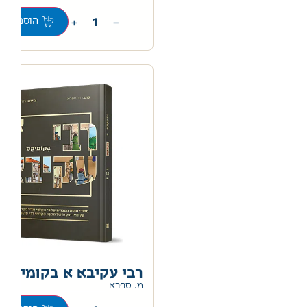
+
−
הוספה לס
רבי עקיבא א בקומיקס
מ. ספרא