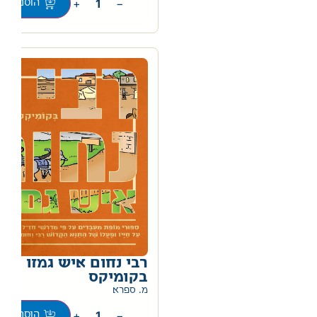
+
−
הוספה לס
רבי נחום איש גמזו
בקומיקס
מ. ספרא
+
−
הוספה לס