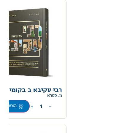
רבי עקיבא ב בקומיקס
מ. ספרא
+
−
הוספה לס