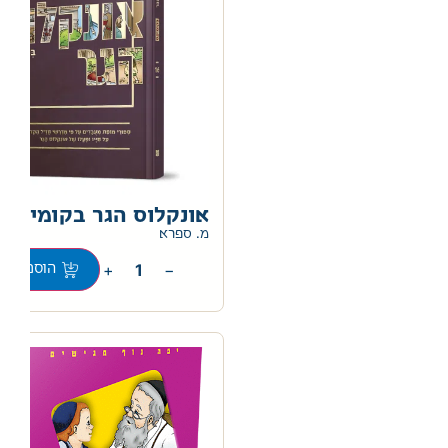
אונקלוס הגר בקומיקס
מ. ספרא
+
−
הוספה לס