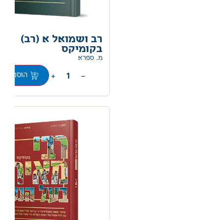
רב ושמואל א (רב)
בקומיקס
מ. ספרא
+
−
הוספה לס