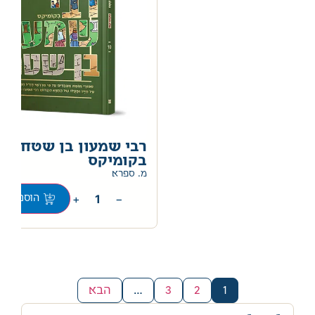
רבי שמעון בן שטח
בקומיקס
מ. ספרא
+
−
הוספה לס
1
2
3
…
הבא