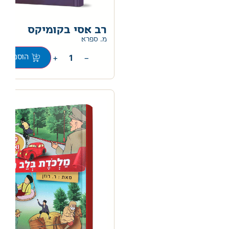
רב אסי בקומיקס
מ. ספרא
+
−
הוספה לס