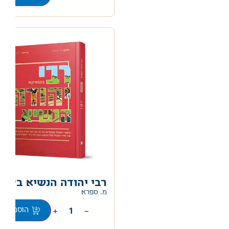
רבי יהודה הנשיא בקומ
מ. ספרא
+
−
הוספה לס