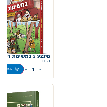
פינצע 3 במשימת ריגול
ר. רוזן
+
−
הוספה לס