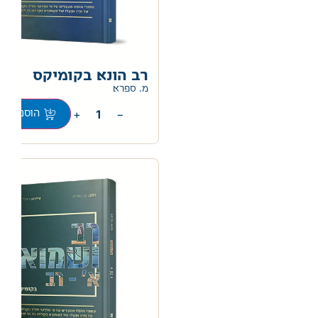
רב הונא בקומיקס
מ. ספרא
+
−
הוספה לס