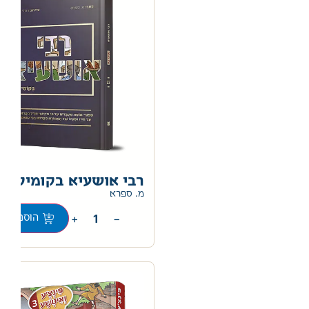
רבי אושעיא בקומיקס
מ. ספרא
+
−
הוספה לס