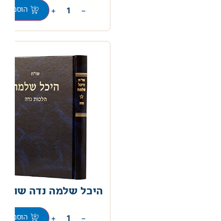
+
−
הוספה לס
היכל שלמה נדה שות
+
−
הוספה לס