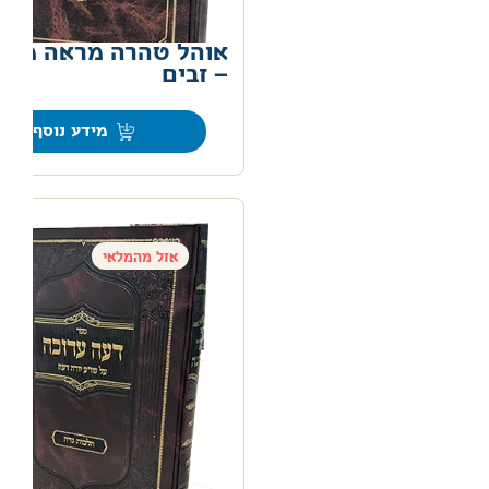
אוהל טהרה מראה מקו
– זבים
0
מידע נוסף
אזל מהמלאי