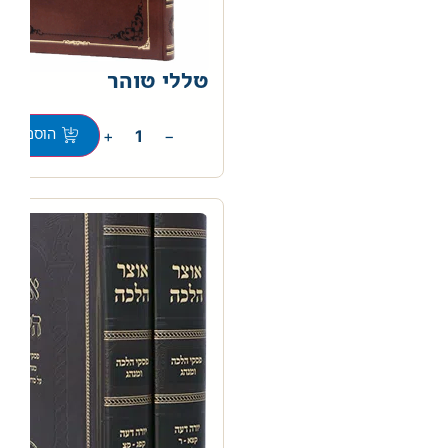
טללי טוהר
0
+
−
הוספה לס