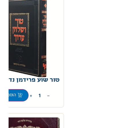
טור שוע פרידמן נדה ב
0
+
−
הוספה לס