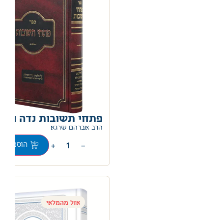
פתחי תשובות נדה וטב
0
הרב אברהם שרגא
+
−
הוספה לס
אזל מהמלאי