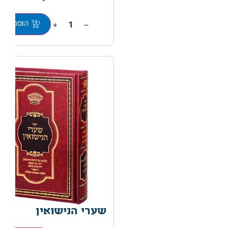
0
+
−
הוספה לס
שערי הנישואין
0