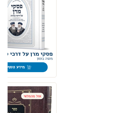
פסקי מרן על דרכי טהר
0
משה בוטון
מידע נוסף
אזל מהמלאי