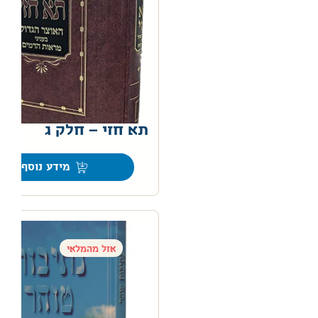
תא חזי – חלק ג
0
מידע נוסף
אזל מהמלאי