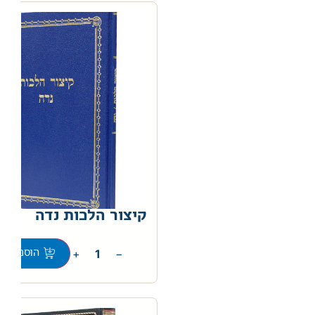
קיצור הלכות נדה
0
+
−
הוספה לס