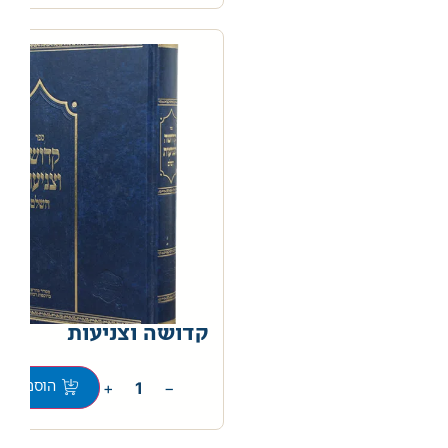
קדושה וצניעות
0
+
−
הוספה לס