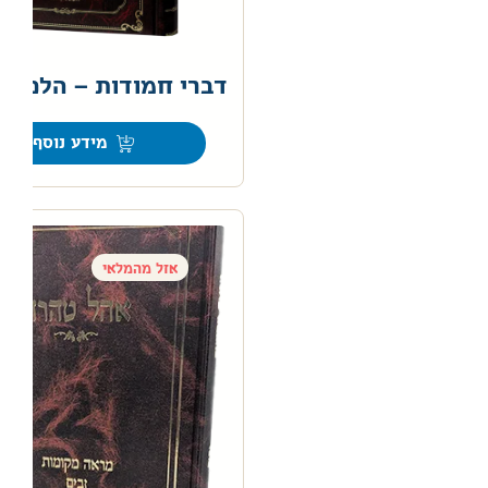
דברי חמודות – הלכות 
0
מידע נוסף
אזל מהמלאי