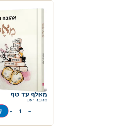
מאלף עד טף
אהובה רענן
+
−