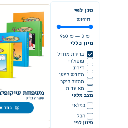
סנן לפי
960
₪
—
3
₪
מיון כללי
ברירת מחדל
פופולרי
דירוג
מחדש לישן
מהזול ליקר
מא עד ת
משפחת שיקופיצ
מצב מלאי
שפרה גליק
במלאי
בחר אפ
הכל
סינון לפי