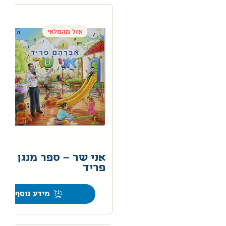
אזל מהמלאי
אני שר – ספר מנגן אב
פריד
0
מידע נוסף