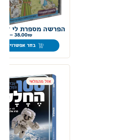
הפרשה מספרת לי דיס
00
–
38.00
בחר אפשרויות
אזל מהמלאי