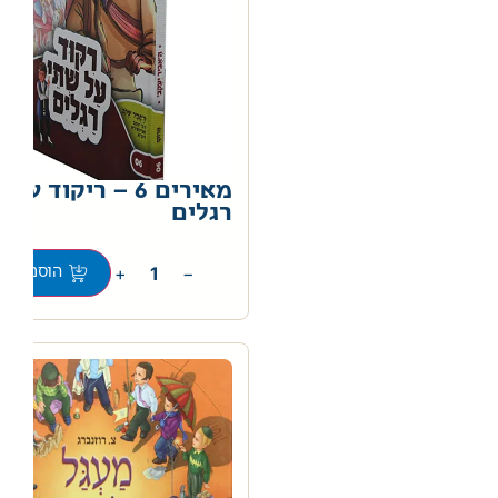
מאירים 6 – ריקוד ע
רגלים
0
+
−
הוספה לס