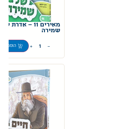
מאירים 11 – אדרת של
שמירה
0
+
−
הוספה לס