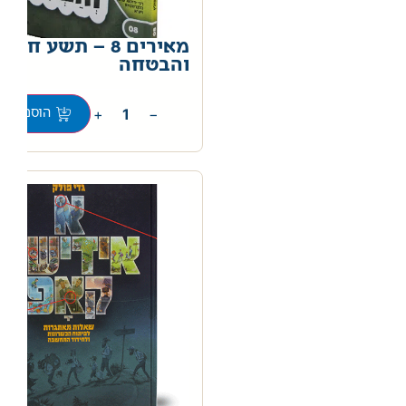
מאירים 8 – תשע חביו
והבטחה
0
+
−
הוספה לס