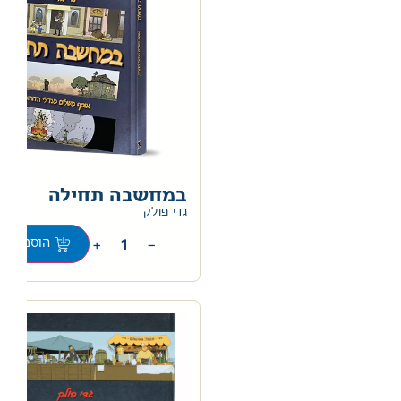
במחשבה תחילה
0
גדי פולק
+
−
הוספה לס