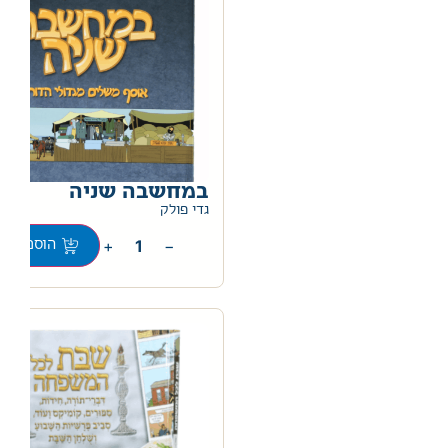
במחשבה שניה
0
גדי פולק
+
−
הוספה לס