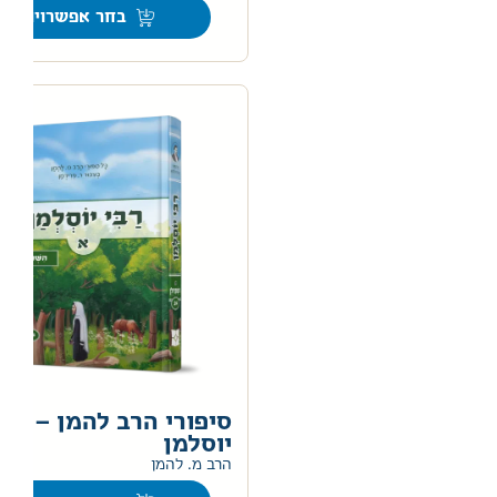
בחר אפשרויות
סיפורי הרב להמן – רבי
יוסלמן
0
הרב מ. להמן