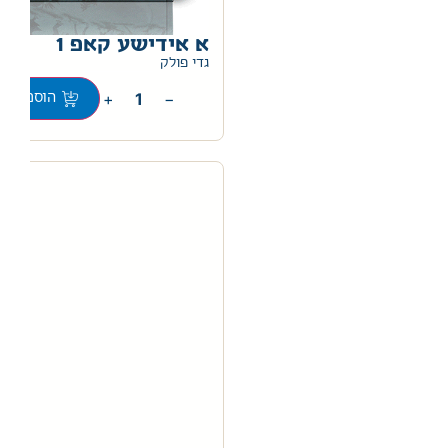
א אידישע קאפ 1
0
גדי פולק
+
−
הוספה לס