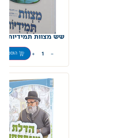
שש מצוות תמידיות
0
+
−
הוספה לס