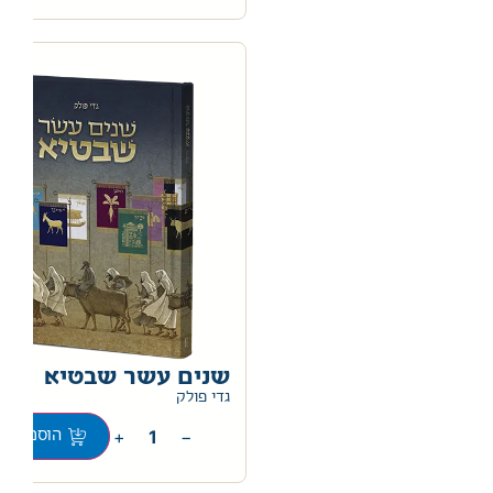
שנים עשר שבטיא
0
גדי פולק
+
−
הוספה לס