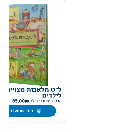
ל"ט מלאכות מצוייר
לילדים
0
–
85.00
הרב צייט וגדי פולק
בחר אפשרויות