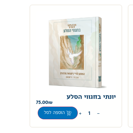
יונתי בחגווי הסלע
75.00
+
−
הוספה לסל