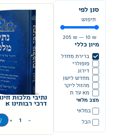
סנן לפי
205
₪
—
10
₪
מיון כללי
ברירת מחדל
פופולרי
דירוג
מחדש לישן
מהזול ליקר
מא עד ת
נתיבי מלכות חינו
מצב מלאי
דרכי רבותינו א
במלאי
+
−
הכל