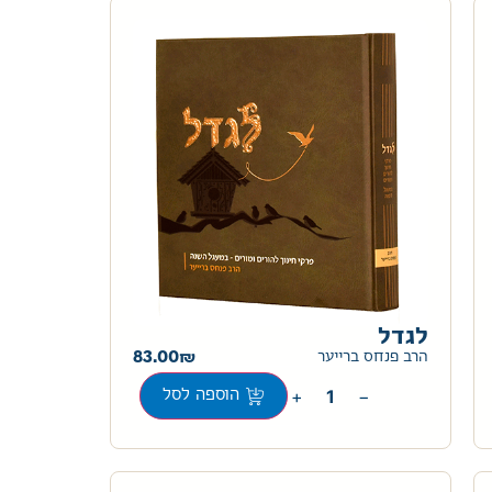
לגדל
83.00
הרב פנחס ברייער
+
−
הוספה לסל