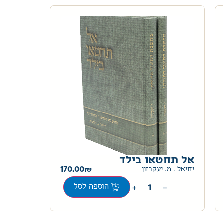
אל תחטאו בילד
170.00
יחיאל . מ. יעקבזון
+
−
הוספה לסל