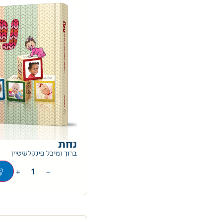
נחת
ברוך ומיכל פינקלשטיין
+
−