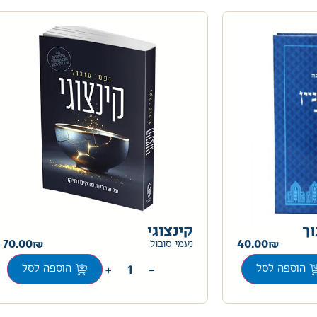
וך
קינצוגי
70.00
40.00
נעמי סובול
+
−
הוספה לסל
הוספה לסל