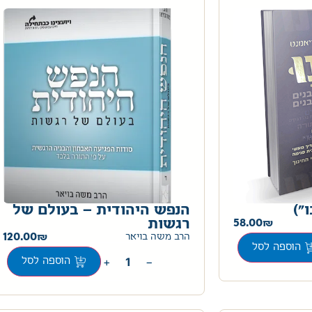
")
הנפש היהודית – בעולם של
58.00
רגשות
120.00
הרב משה בויאר
הוספה לסל
+
−
הוספה לסל