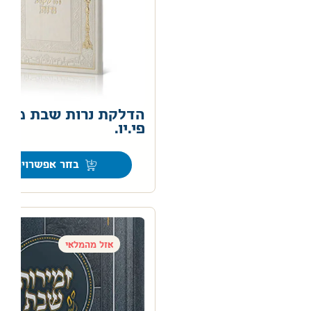
הדלקת נרות שבת מרוב
פי.יו.
0
בחר אפשרויות
אזל מהמלאי