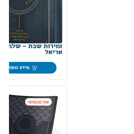
זמירות שבת – שלמי
אריאל
0
מידע נוסף
אזל מהמלאי