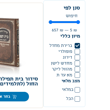
סנן לפי
657
₪
—
5
₪
מיון כללי
ברירת מחדל
פופולרי
דירוג
מחדש לישן
מהזול ליקר
מא עד ת
סידור בית תפילה
מצב מלאי
החול (לתלמידים)
במלאי
בחר אפ
הכל