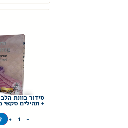
סידור כוונת הלב 
+ תהילים סקאי כ
+
−