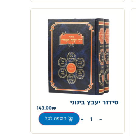
סידור יעבץ בינוני
143.00
+
−
הוספה לסל