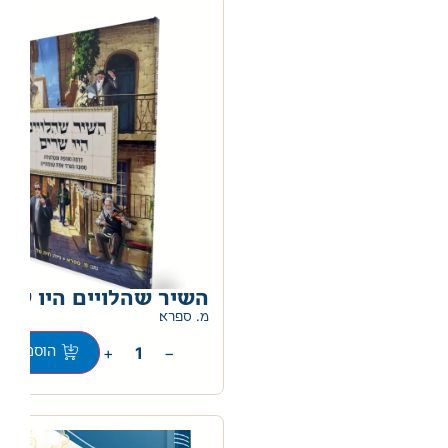
השיר שהלויים היו שרי
0
מ. ספרא
+
−
הוספה לס