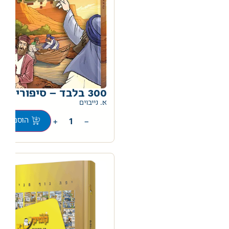
300 בלבד – סיפורי תנ"ך
0
א. נייבוים
+
−
הוספה לס