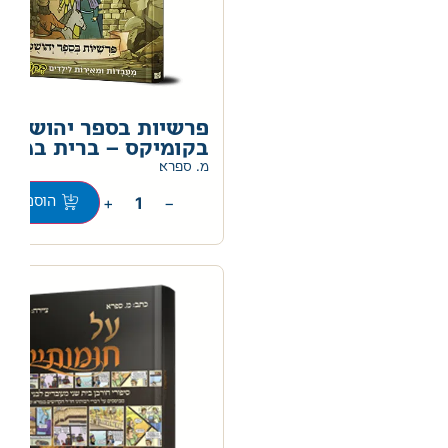
פרשיות בספר יהושע
בקומיקס – ברית במרמ
מ. ספרא
+
−
הוספה לס