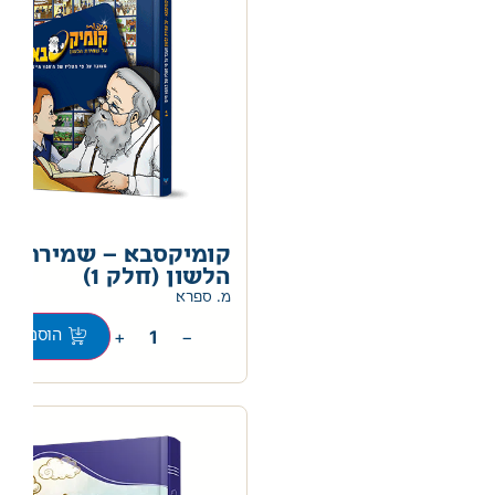
קומיקסבא – שמירת
הלשון (חלק 1)
מ. ספרא
+
−
הוספה לס