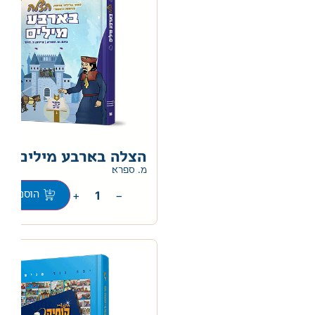
הצלה בארבע מילים
0
מ. ספרא
+
−
הוספה לס