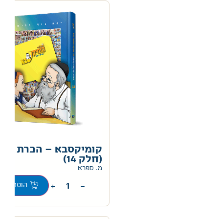
קומיקסבא – הכרת הטו
(חלק 14)
מ. ספרא
+
−
הוספה לס