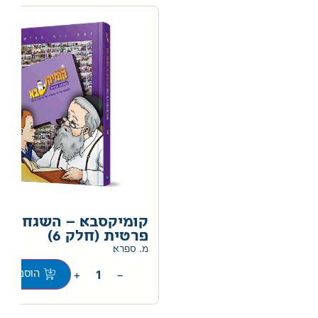
קומיקסבא – השגחה
פרטית (חלק 6)
מ. ספרא
+
−
הוספה לס