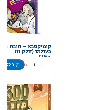
קומיקסבא – חובת האד
בעולמו (חלק 11)
מ. ספרא
+
−
הוספה לס