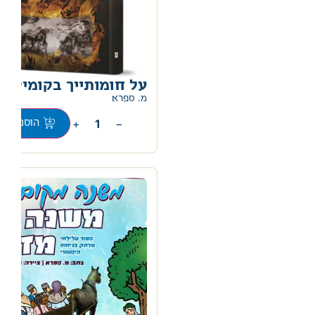
על חומותייך בקומיקס
0
מ. ספרא
+
−
הוספה לס