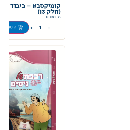
קומיקסבא – כיבוד הור
(חלק 13)
מ. ספרא
+
−
הוספה לס