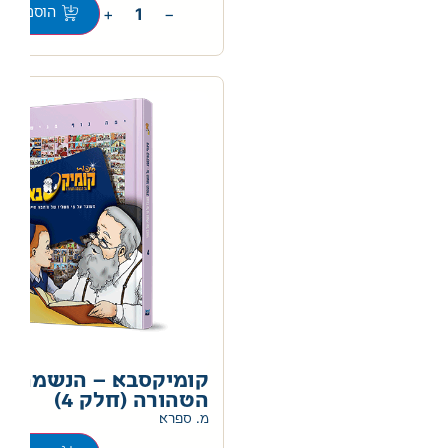
+
−
הוספה לס
קומיקסבא – הנשמה
הטהורה (חלק 4)
מ. ספרא