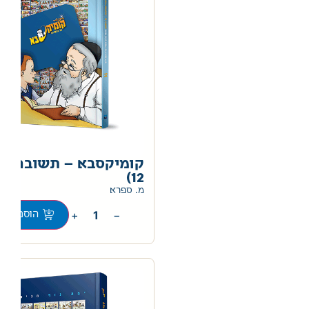
קומיקסבא – תשובה (ח
12)
מ. ספרא
+
−
הוספה לס