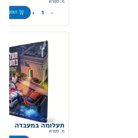
0
מ. ספרא
+
−
הוספה לס
תעלומה במעבדה
0
מ. ספרא