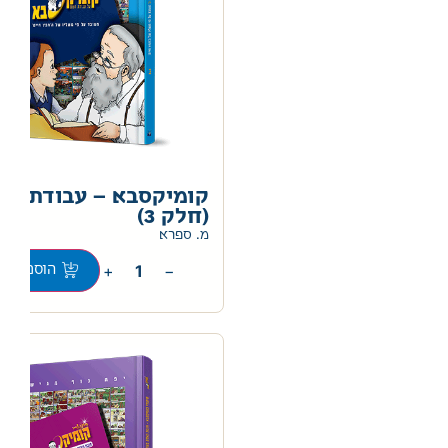
קומיקסבא – עבודת ה'
(חלק 3)
מ. ספרא
+
−
הוספה לס