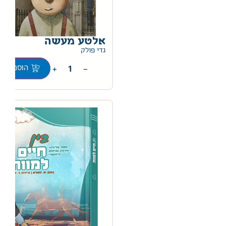
אלטע מעשה
גדי פולק
+
−
הוספה לס