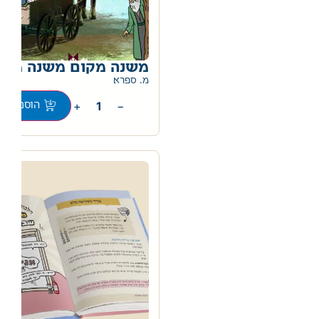
משנה מקום משנה מזל
0
מ. ספרא
+
−
הוספה לס