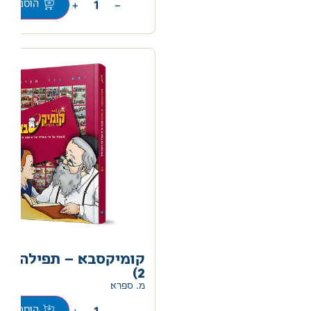
+
−
הוספה לס
קומיקסבא – תפילה (ח
2)
מ. ספרא
+
−
הוספה לס