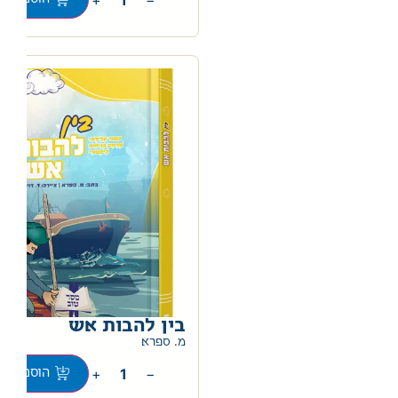
בין להבות אש
0
מ. ספרא
+
−
הוספה לס