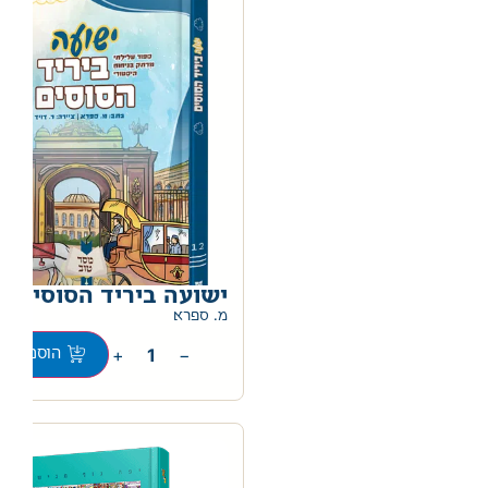
ישועה ביריד הסוסים
0
מ. ספרא
+
−
הוספה לס