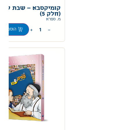
קומיקסבא – שבת קוד
(חלק 5)
מ. ספרא
+
−
הוספה לס