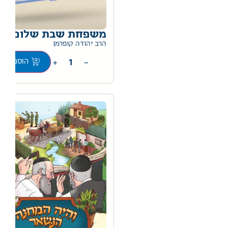
משפחת שבת שלום
0
הרב יהודה קופרמן
+
−
הוספה לס