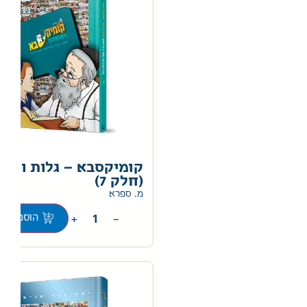
קומיקסבא – גלות וגאו
(חלק 7)
מ. ספרא
+
−
הוספה לס