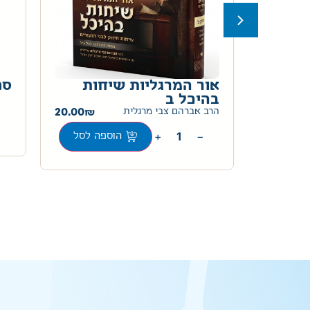
ם
אור המרגליות שיחות
ספ
בהיכל ב
20.00
40.00
הרב אברהם צבי מרגלית
+
−
ה לסל
הוספה לסל