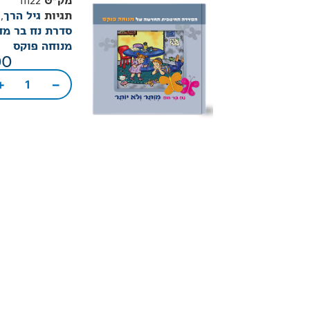
מק"ט
11122
תגיות
גיל הרך
,
סדרת נח בר מח
מנוחה פוקס
00
+
−