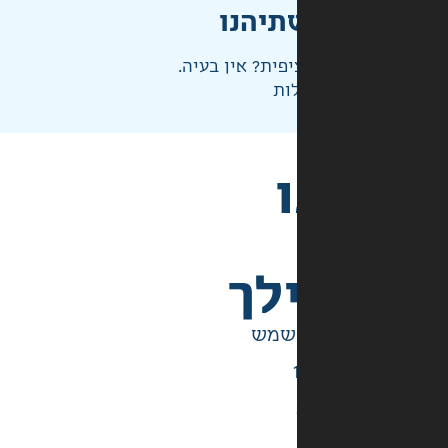
תיהנו
פית? אין בעיה.
ות
לך