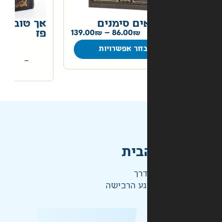
ים סימנים
אך טוב וחסד הלכה יומית
86.00
–
139.00
פז
50.00
חר אפשרויות
+
−
הוספה לסל
בית
דרך