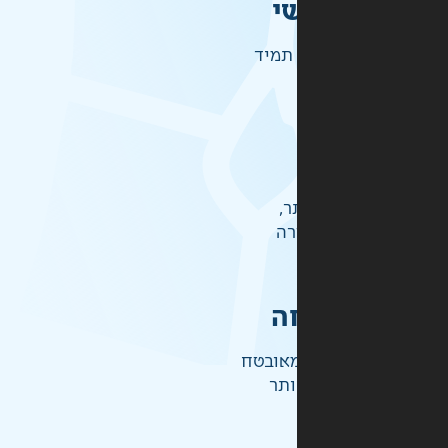
י
תמיד
ר,
רה
ה
אובטח
ותר