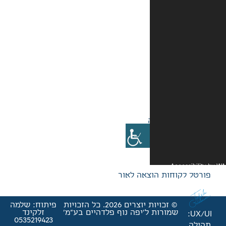
אה לאור
© זכויות יוצרים 2026. כל הזכויות
פיתוח: שלמה
'יפה נוף פלדהיים בע"מ'
זלקינד
0535219423