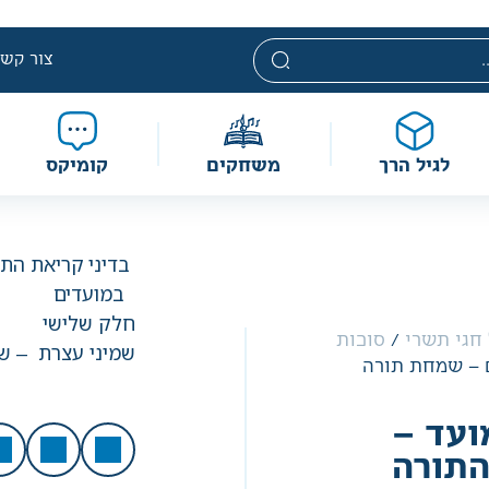
י. מחירים אלה ניתנים במסגרת מדיניות תמחור מוזלת, ואינם נחשבי
מוגבלת וע״פ התקנות.
צור קשר
לגיל הרך
משחקים
קומיקס
בדיני
קריאת התו
במועדים
חלק שלישי
חגי תשרי
/
סוכות
שמיני עצרת – ש
ם – שמחת תורה
ועד –
התורה