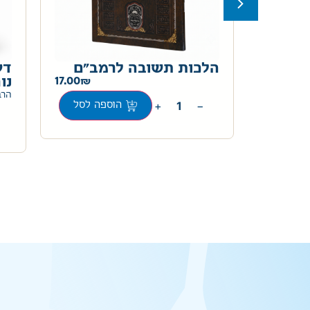
אר
הלכות תשובה לרמב"ם
דע
57.00
17.00
נו
הרב
+
−
ה לסל
הוספה לסל