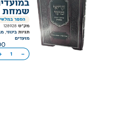
במועדים
שמחת ת
הספר במלאי
מק"ט
128928
תגיות
בינוני
,
מב
מועדים
00
+
−