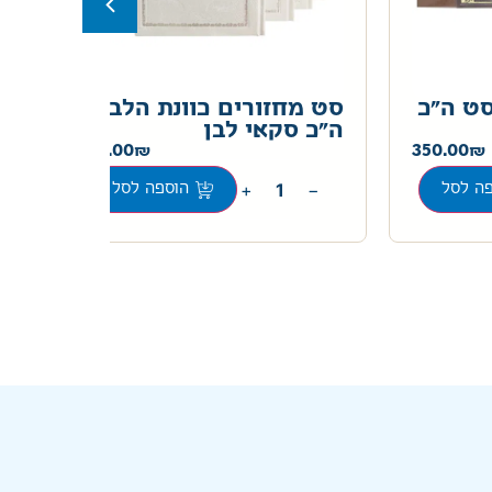
סט ה"כ
סט מחזורים כוונת הלב
סט
ה"כ סקאי לבן
בת
175.00
350.00
+
−
ה לסל
הוספה לסל