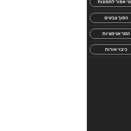
הראשון
לכתוב
סקירה
“הגדה
הרב
זמיר
כהן”
האימייל
לא
יוצג
באתר.
שדות
החובה
מסומנים
*
הדירוג
שלך
*