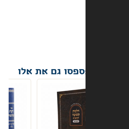
מה
קורה
אם
הספר
הגיע
פגום?
פסו גם את אלו