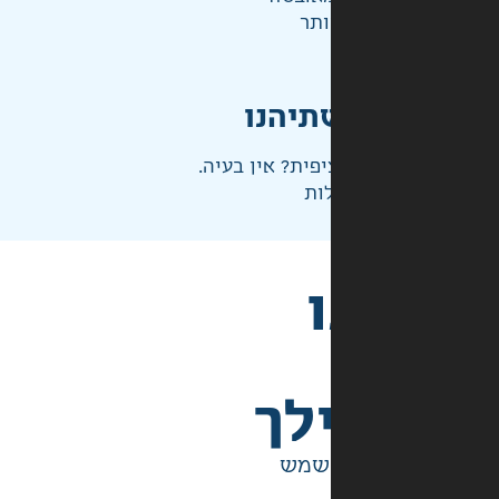
ותר
תיהנו
פית? אין בעיה.
ות
לך