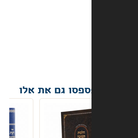
באתר?
מה
קורה
אם
הספר
הגיע
פגום?
פסו גם את אלו