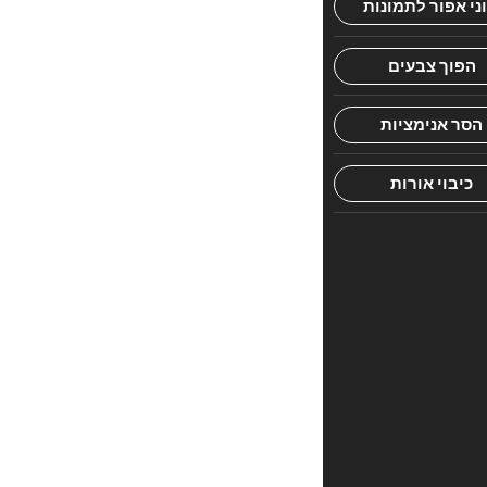
הזמן
מתורתו
של
רבי
שריה
דבליצקי
זצ"ל
חוות
דעת
אין
עדיין
חוות
דעת.