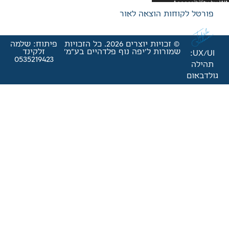
אה לאור
© זכויות יוצרים 2026. כל הזכויות
פיתוח: שלמה
'יפה נוף פלדהיים בע"מ'
זלקינד
0535219423