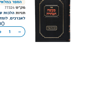
הספר במלאי
מק"ט
77324
תגיות
הלכות ש
לאברכים
,
לומד
00
+
−