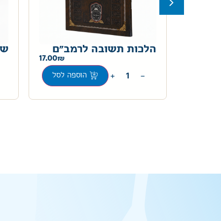
אר
הלכות תשובה לרמב"ם
שע
17.00
57.00
+
−
ה לסל
הוספה לסל