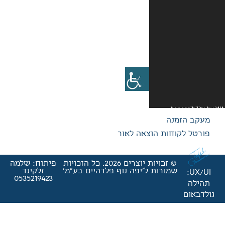
אה לאור
© זכויות יוצרים 2026. כל הזכויות
פיתוח: שלמה
'יפה נוף פלדהיים בע"מ'
זלקינד
0535219423