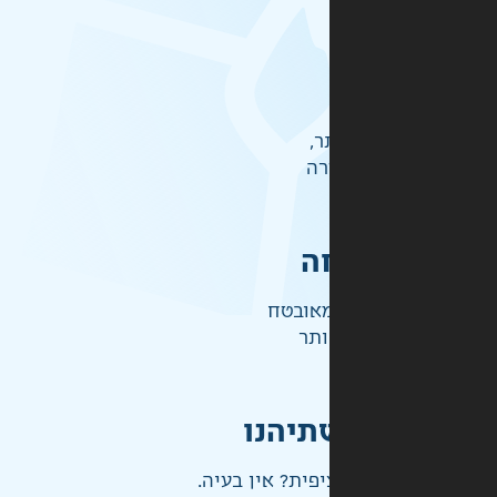
ר,
רה
ה
אובטח
ותר
תיהנו
פית? אין בעיה.