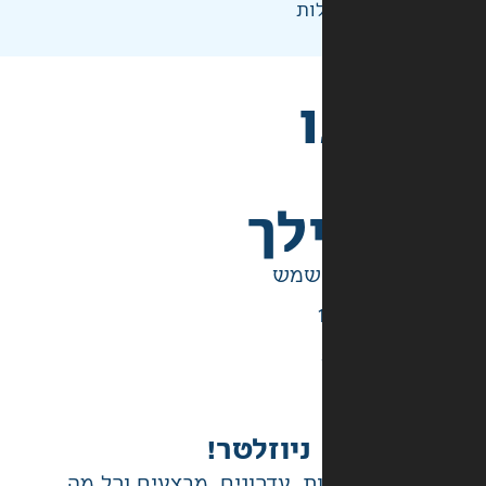
ות
לך
ניוזלטר!
ת, עדכונים, מבצעים וכל מה