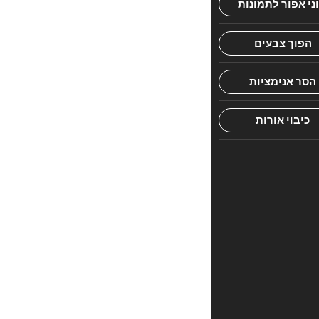
בסיסית
בהן.
הספר
המופלא
'אהבת
עולם'
מביא
בסגנון
ברור,
מתומצת
ומובן
הלכות
ריבית
והיתר
עסקא
חשובות
ושכיחות
בחיי