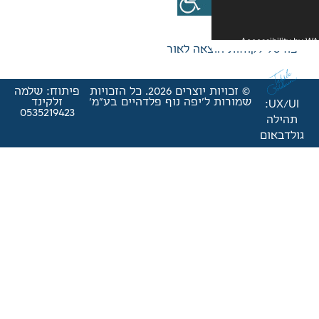
אה לאור
© זכויות יוצרים 2026. כל הזכויות
פיתוח: שלמה
'יפה נוף פלדהיים בע"מ'
זלקינד
0535219423