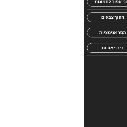
דעת.
היה
הראשון
לכתוב
סקירה
“שבענו
מטובך
–
שמיטה”
האימייל
לא
יוצג
באתר.
שדות
החובה
מסומנים
*