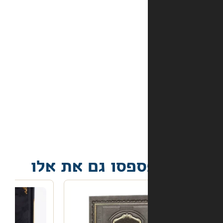
אמצעי
התשלום
באתר?
מה
קורה
אם
הספר
הגיע
פגום?
פסו גם את אלו