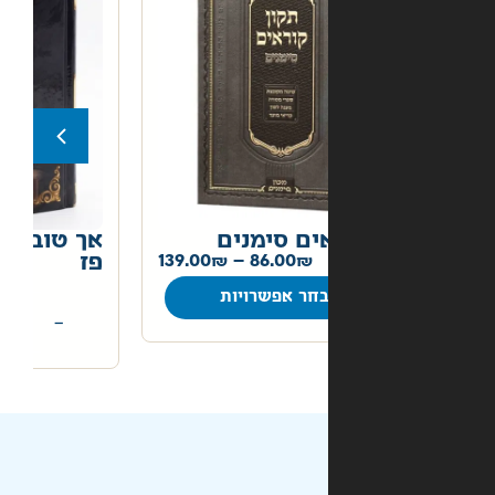
ים סימנים
אך טוב וחסד הלכה יומית
86.00
–
139.00
פז
50.00
חר אפשרויות
+
−
הוספה לסל