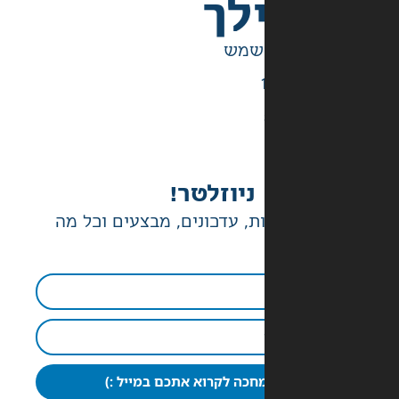
לך
ניוזלטר!
ת, עדכונים, מבצעים וכל מה
חכה לקרוא אתכם במייל :)