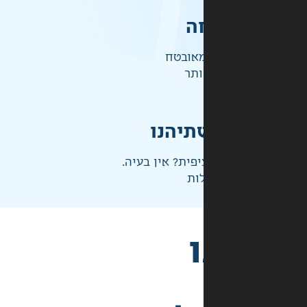
ה
אובטח
ותר
תיהנו
פית? אין בעיה.
ות