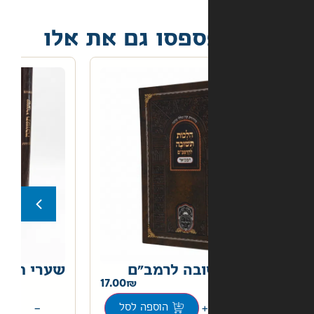
פסו גם את אלו
בה לרמב"ם
שערי תשובה
22.00
17.00
+
−
הוספה לסל
הוספה לסל