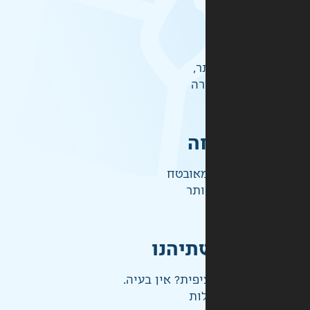
ר,
רה
ה
אובטח
ותר
תיהנו
פית? אין בעיה.
ות