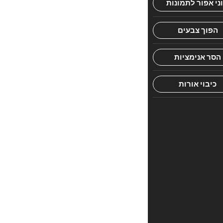
חוות
דעת
אין
עדיין
חוות
דעת.
היה
הראשון
לכתוב
סקירה
“בינת
הדעת”
האימייל