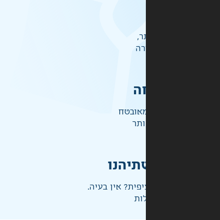
ר,
רה
ה
אובטח
ותר
תיהנו
פית? אין בעיה.
ות