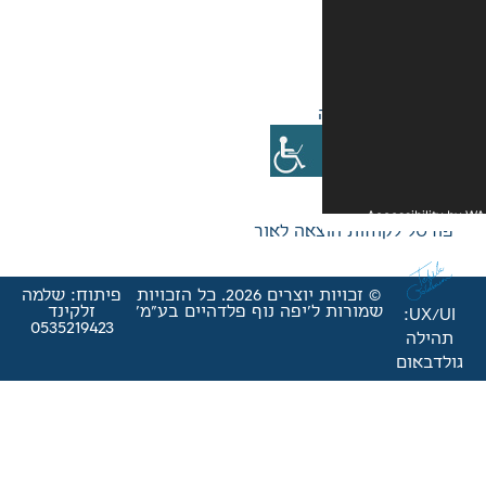
אה לאור
© זכויות יוצרים 2026. כל הזכויות
פיתוח: שלמה
'יפה נוף פלדהיים בע"מ'
זלקינד
0535219423