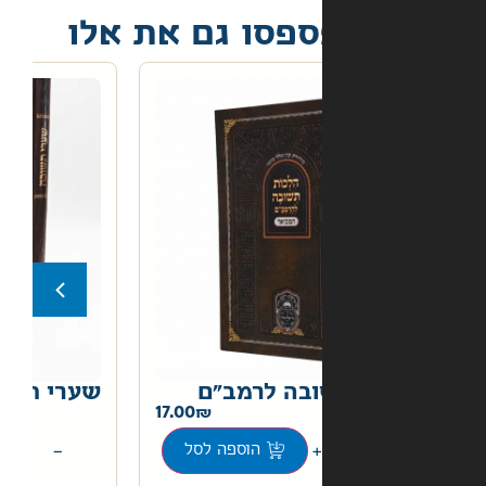
פסו גם את אלו
בה לרמב"ם
שערי תשובה
22.00
17.00
+
−
הוספה לסל
הוספה לסל