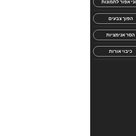
חוות
דעת
אין
עדיין
חוות
דעת.
היה
הראשון
לכתוב
סקירה
“עליו
הראיה
–
סוגיות
בלמדנות”
האימייל
לא