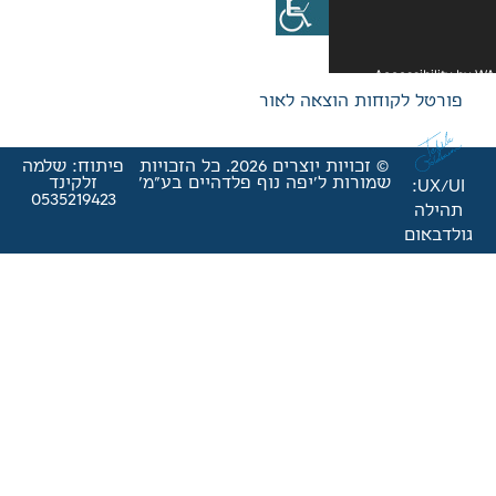
אה לאור
© זכויות יוצרים 2026. כל הזכויות
פיתוח: שלמה
'יפה נוף פלדהיים בע"מ'
זלקינד
0535219423