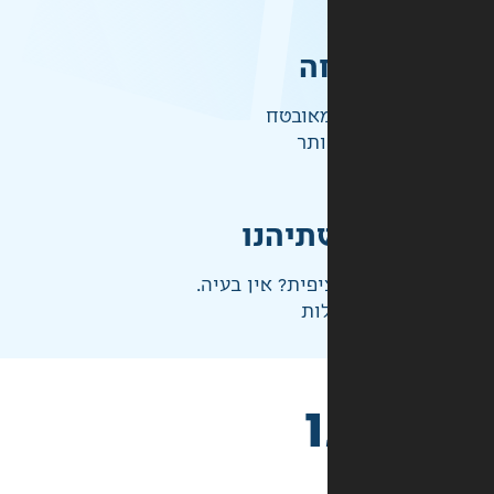
ה
אובטח
ותר
תיהנו
פית? אין בעיה.
ות