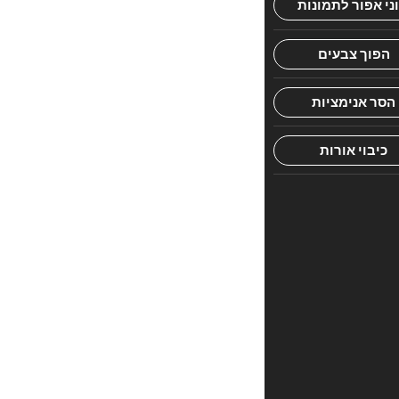
של
אגדות
חז"ל,
מוגש
בשפה
ברורה
ומלאת
חיים
לילדים
ולמשפחה
חוות
דעת
אין