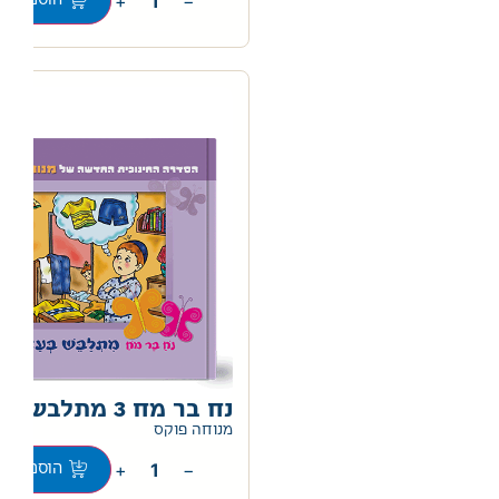
+
−
הוספה לס
נח בר מח 3 מתלבש לבד
0
מנוחה פוקס
+
−
הוספה לס