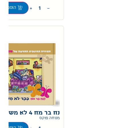
+
−
הוספה לס
נח בר מח 4 לא משעמם
0
מנוחה פוקס