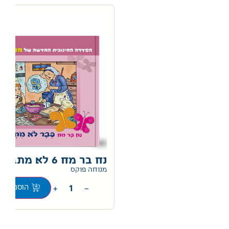
נח בר מח 6 לא מתבייש
0
מנוחה פוקס
+
−
הוספה לס