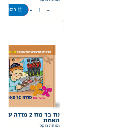
+
−
הוספה לס
נח בר מח 2 מודה על
האמת
0
מנוחה פוקס