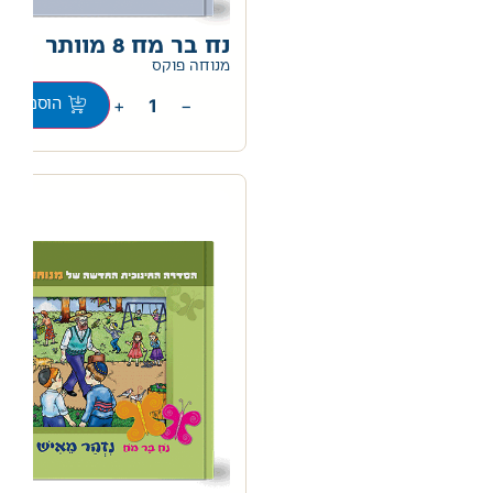
נח בר מח 8 מוותר
0
מנוחה פוקס
+
−
הוספה לס