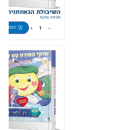
השיבולת הגאוותנית
0
מנוחה פוקס
+
−
הוספה לס