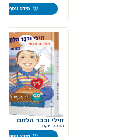
מידע נוסף
אזל מהמלאי
חילי וככר הלחם
0
מנוחה פוקס
מידע נוסף