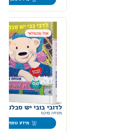
אזל מהמלאי
לדובי בובי יש סבלנות
0
מנוחה פוקס
מידע נוסף