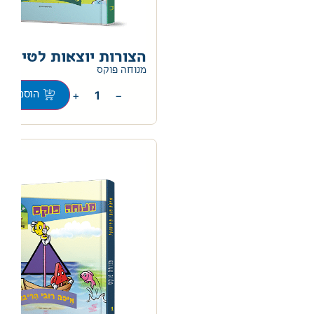
הצורות יוצאות לטיול
0
מנוחה פוקס
+
−
הוספה לס