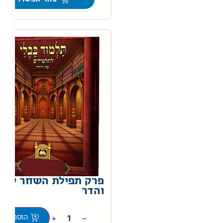
פרק תפילת השחר עוז
והדר
0
+
−
הוספה לס