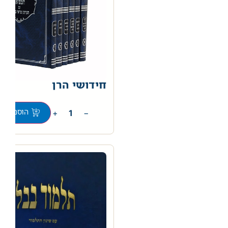
חידושי הרן
00
+
−
הוספה לס