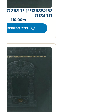
שוטנשטיין ירושלמי
תרומות
00
–
110.00
בחר אפשרויות