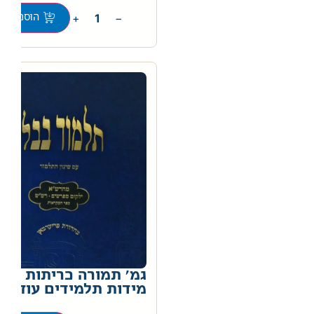
+
−
הוספה לס
גמ' תמורה כריתות מעי
מידות תלמידים עוז וה