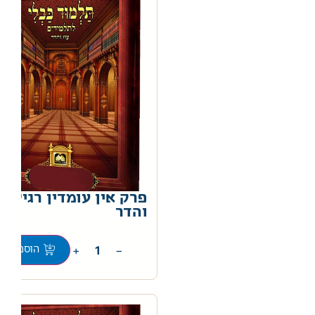
פרק אין עומדין רגיל עו
והדר
0
+
−
הוספה לס