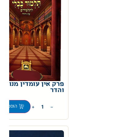
פרק אין עומדין מנוקד 
והדר
0
+
−
הוספה לס