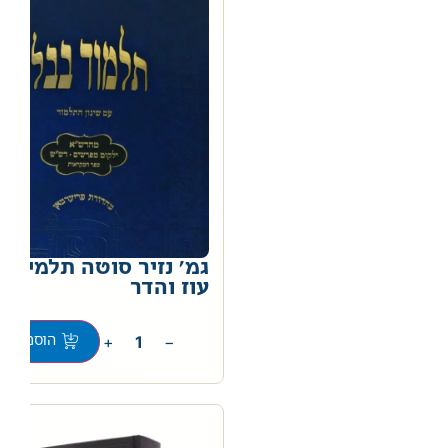
גמ' נזיר סוטה תלמידים
עוז והדר
0
+
−
הוספה לס