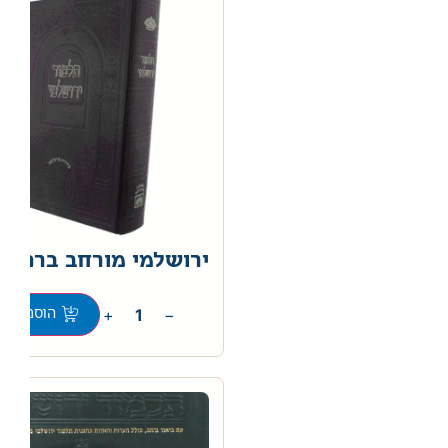
ירושלמי מורחב ברכות
0
+
−
הוספה לס