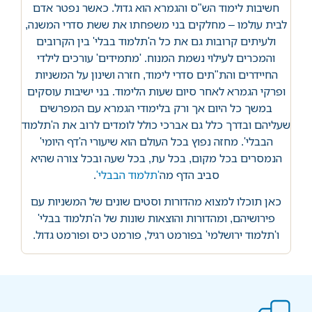
חשיבות לימוד הש"ס והגמרא הוא גדול. כאשר נפטר אדם
לבית עולמו – מחלקים בני משפחתו את ששת סדרי המשנה,
ולעיתים קרובות גם את כל ה'תלמוד בבלי' בין הקרובים
והמכרים לעילוי נשמת המנוח. 'מתמידים' עורכים לילדי
החיידרים והת"תים סדרי לימוד, חזרה ושינון על המשניות
ופרקי הגמרא לאחר סיום שעות הלימוד. בני ישיבות עוסקים
במשך כל היום אך ורק בלימודי הגמרא עם המפרשים
שעליהם ובדרך כלל גם אברכי כולל לומדים לרוב את ה'תלמוד
הבבלי'. מחזה נפוץ בכל העולם הוא שיעורי ה'דף היומי'
הנמסרים בכל מקום, בכל עת, בכל שעה ובכל צורה שהיא
סביב הדף מה
'תלמוד הבבלי'
.
כאן תוכלו למצוא מהדורות וסטים שונים של המשניות עם
פירושיהם, ומהדורות והוצאות שונות של ה'תלמוד בבלי'
ו'תלמוד ירושלמי' בפורמט רגיל, פורמט כיס ופורמט גדול.