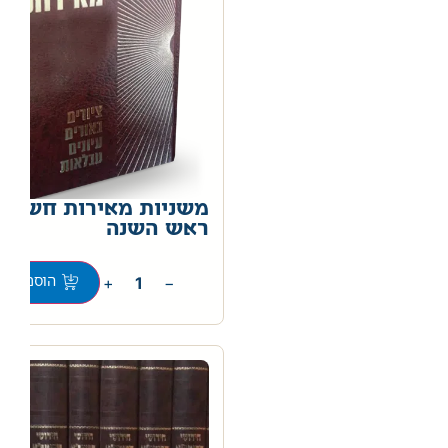
משניות מאירות חשין –
ראש השנה
0
+
−
הוספה לס