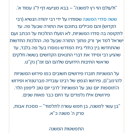
"ולעולם הוי רץ למשנה" – בבא מציעא דף ל"ג עמוד א'.
ששה סדרי המשנה
שסודרו על ידי רבי יהודה הנשיא (רבי
הקדוש) והם מכילים בתוכם את התורה שבעל פה. עד
לתקופה בה סדרו המשניות, לא הועלו ההלכות על הכתב ועם
ישראל למד אך ורק מתוך התורה שבעל פה. ההלכות החדשות
שהתחדשו בין כתלי בית המדרש נמסרו בעל פה בלבד, עד
שהגיע רבי וסידר את דברי התנאים הקדושים בששה חלקים
שראשי התיבות הידועים שלהם הם זמ"ן נק"ט.
על המשניות חוברו פירושים חשובים כמו פירוש המשניות
להרמב"ם, פירושו הנפוץ של רבינו עובדיה מברטנורא ופירוש
ה'תוספות יום טוב על המשניות' לרבי יום טוב ליפמן הלר.
פירושים אילו נלמדים עד היום כבר מאות שנים.
"בן עשר למשנה, בן חמש עשרה לתלמוד" – מסכת אבות,
פרק ה' משנה כ"א.
התפשטות המשנה