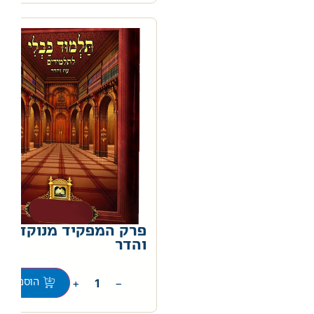
פרק המפקיד מנוקד עוז
והדר
0
+
−
הוספה לס