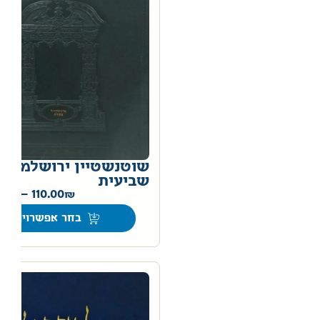
שוטנשטיין ירושלמי
שביעית
00
–
110.00
בחר אפשרויות