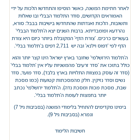
לאחר חתימת המשנה, כאשר הוסיפו והתחדשו הלכות על ידי
האמוראים הקדושים, סודר התלמוד הבבלי ובו שאלות
ותשובות, הלכות ואגדתות שהתחדשו בישיבות בבבל: סורא,
נהרדעא ופומבדיתא. ברבות השנים יצא ה'תלמוד הבבלי'
בעשרים כרכים. 'צורת הדף' המקובלת ביותר כיום היא צורת
הדף לפי 'דפוס וילנא' ובה יש 2,711 דפים ב'תלמוד בבלי'.
ה'תלמוד הירושלמי' שחובר בארץ ישראל הינו קצר יותר והוא
כולל בתוכו את 'סדר זרעים' מהמשניות עליו אין 'תלמוד בבלי'
(סדר זה עוסק במצוות התלויות בארץ בלבד), סדר מועד, סדר
נשים וסדר נזיקין. חלק מהמסכתות קטועות (כמו מסכת
שבת, מסכת מכות ומסכת נדה). ה'תלמוד ירושלמי' נכתב
יותר בתמצות לעומת ה'תלמוד בבלי'.
בימינו מקדימים להתחיל בלימודי המשנה (בסביבות גיל 7)
וגמרא (בסביבות גיל 9).
חשיבות הלימוד