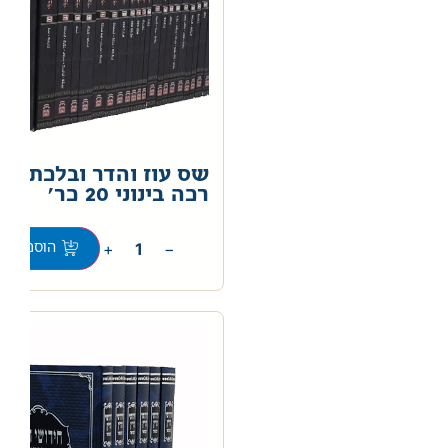
שס עוז והדר ובלכתך ב
רכה בינוני 20 כר'
0
+
−
הוספה לס