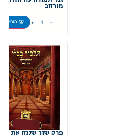
גמ' תמורה עוז והדר אד
מורחב
0
+
−
הוספה לס
פרק שור שנגח את הפר