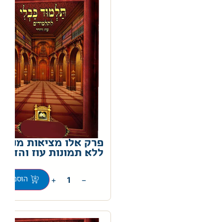
פרק אלו מציאות מנוקד
ללא תמונות עוז והדר
0
+
−
הוספה לס