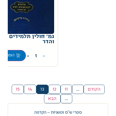
גמ' חולין תלמידים עוז
והדר
0
+
−
הוספה לס
הקודם
…
11
12
13
14
15
…
הבא
ספרי ש"ס ומשניות – הקדמה