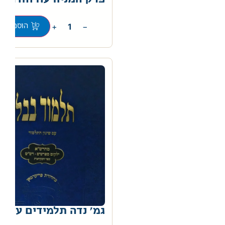
0
+
−
הוספה לס
גמ' נדה תלמידים עוז ו