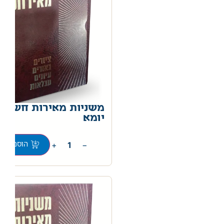
משניות מאירות חשין –
יומא
0
+
−
הוספה לס