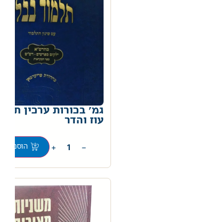
גמ' בכורות ערכין תלמי
עוז והדר
+
−
הוספה לס