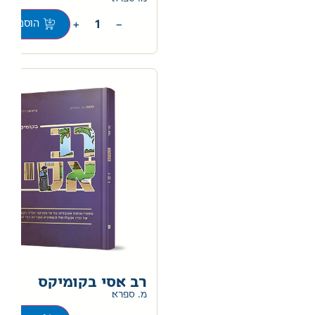
+
−
הוספה לס
רב אסי בקומיקס
מ. ספרא