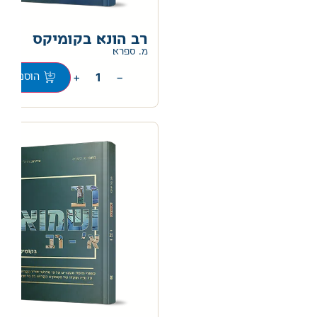
רב הונא בקומיקס
מ. ספרא
+
−
הוספה לס