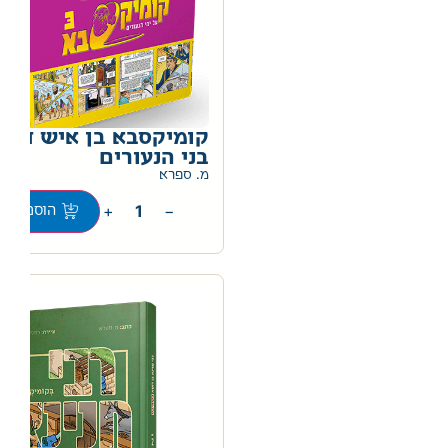
קומיקסבא בן איש חי ג
בני הנעורים
מ. ספרא
+
−
הוספה לס