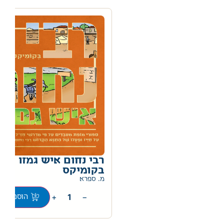
רבי נחום איש גמזו
בקומיקס
מ. ספרא
+
−
הוספה לס