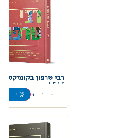
רבי טרפון בקומיקס
מ. ספרא
+
−
הוספה לס