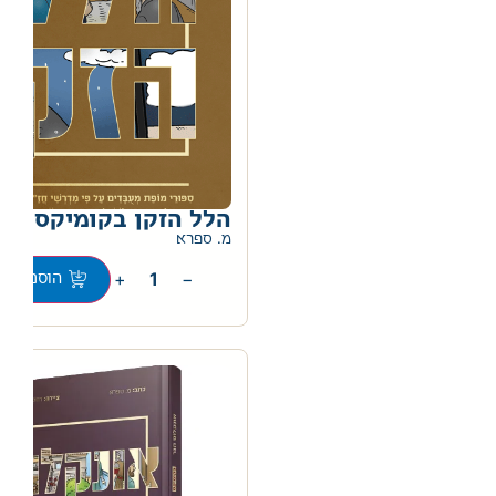
הלל הזקן בקומיקס
מ. ספרא
+
−
הוספה לס