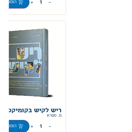
+
−
הוספה לס
ריש לקיש בקומיקס
מ. ספרא
+
−
הוספה לס