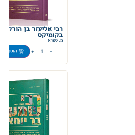
רבי אליעזר בן הורקנוס
בקומיקס
מ. ספרא
+
−
הוספה לס