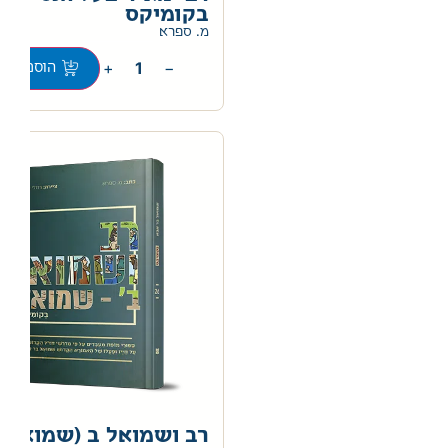
בקומיקס
מ. ספרא
+
−
הוספה לס
רב ושמואל ב (שמואל)