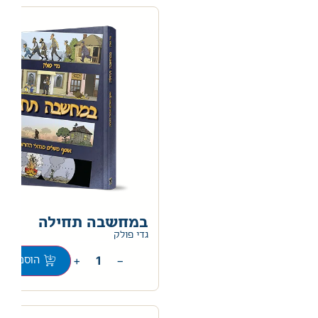
במחשבה תחילה
0
גדי פולק
+
−
הוספה לס