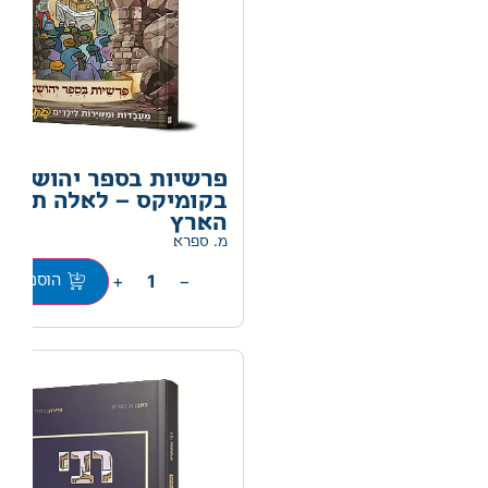
פרשיות בספר יהושע
בקומיקס – לאלה תחל
הארץ
מ. ספרא
+
−
הוספה לס