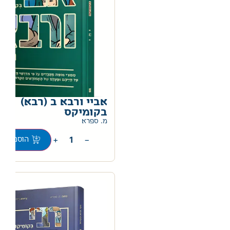
אביי ורבא ב (רבא)
בקומיקס
מ. ספרא
+
−
הוספה לס