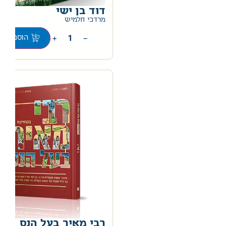
דוד בן ישי
0
מרדכי חלמיש
+
−
הוספה לס
רבי מאיר בעל הנס