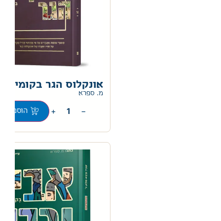
אונקלוס הגר בקומיקס
מ. ספרא
+
−
הוספה לס