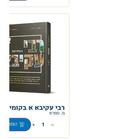
רבי עקיבא א בקומיקס
מ. ספרא
+
−
הוספה לס