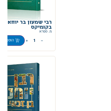
רבי שמעון בר יוחאי
בקומיקס
מ. ספרא
+
−
הוספה לס