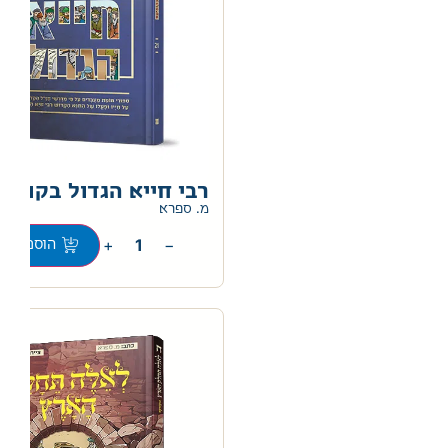
רבי חייא הגדול בקומי
מ. ספרא
+
−
הוספה לס