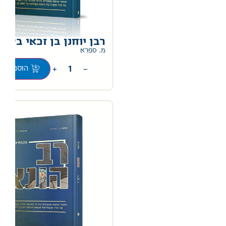
רבן יוחנן בן זכאי בקומ
מ. ספרא
+
−
הוספה לס