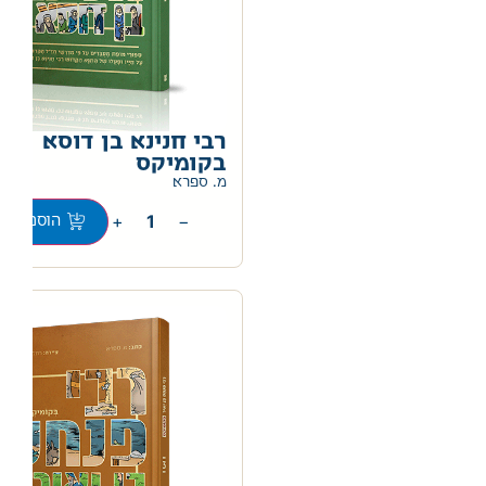
רבי חנינא בן דוסא
בקומיקס
מ. ספרא
+
−
הוספה לס