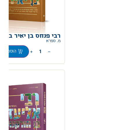
רבי פנחס בן יאיר בקומ
מ. ספרא
+
−
הוספה לס