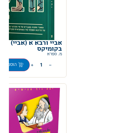
אביי ורבא א (אביי)
בקומיקס
מ. ספרא
+
−
הוספה לס