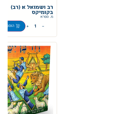
רב ושמואל א (רב)
בקומיקס
מ. ספרא
+
−
הוספה לס