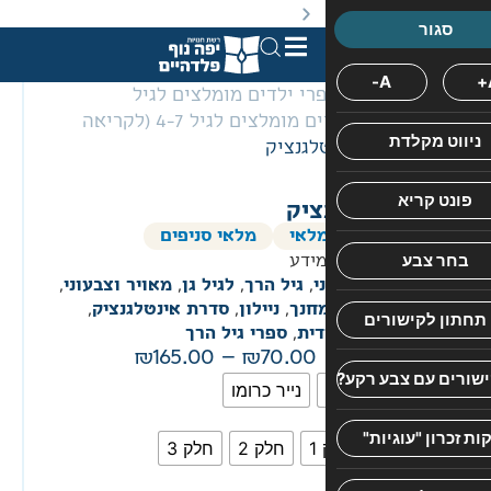
באתר מוצעים מוצרים במחירים נמוכים ומוזלים מהמחיר הקט
רי ילדים מומלצים לגיל
ספרי ילדים מומלצים לגיל 4-7 (לקריאה
לגנציק
דבורה
הוצאת
קולמוס
בנדיקט
ציק
סדרת
לאי
מלאי סניפים
"אינטלגנציק"
מידע
של
י
,
גיל הרך
,
לגיל גן
,
מאויר וצבעוני
,
דבורה
חנך
,
ניילון
,
סדרת אינטלגנציק
,
דית
,
ספרי גיל הרך
בנדיקט
165.00
–
70.00
—
נייר כרומו
ספרים
ייחודיים
לפיתוח
1
חלק 2
חלק 3
האינטליגנציה