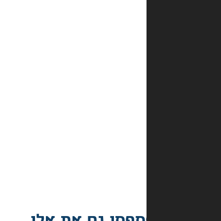
שבחרתי
אכן
במלאי?
מהם
אמצעי
התשלום
באתר?
מה
קורה
אם
הספר
הגיע
פגום?
פסו גם את אלו