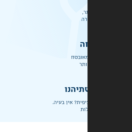
ר,
רה
ה
אובטח
ותר
תיהנו
פית? אין בעיה.
ות