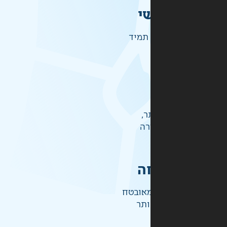
י
תמיד
ר,
רה
ה
אובטח
ותר