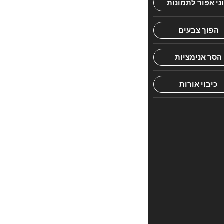
מתוך
שגרת
היומיום
של
הילדים.
הספרונים
נכתבו
בשפה
קליטה,
פשוטה
וקלה
להבנה,
המעודדת
חוויית
קריאה
עצמאית,
מדויקת
ושוטפת.
ייחודה