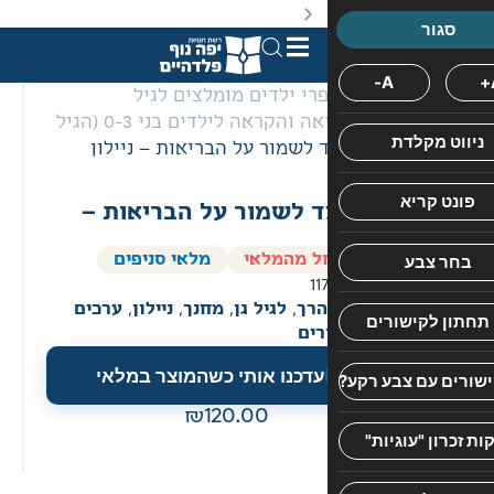
באתר מוצעים מוצרים במחירים נמוכים ומוזלים מהמחיר הקט
רי ילדים מומלצים לגיל
ספרי קריאה והקראה לילדים בני 0-3 (הגיל
סדרת
 לשמור על הבריאות – ניילון
"ספרוני
אלי"
ד לשמור על הבריאות –
היא
סדרת
ל מהמלאי
מלאי סניפים
ספרי
11
ילדים
הרך
,
לגיל גן
,
מחנך
,
ניילון
,
ערכים
חינוכיים
רים
וקסומים
עדכנו אותי כשהמוצר במלאי
המבוססת
על
120.00
סיפורים
פשוטים
ומוכרים