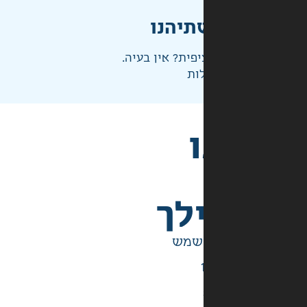
תיהנו
פית? אין בעיה.
ות
לך