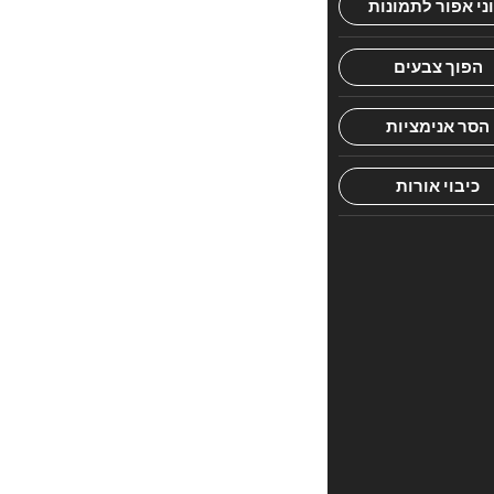
הראשון
לכתוב
סקירה
“תל
תלפיות
–
ירושלים
מקום
המקדש
והכותל”
האימייל
לא
יוצג
באתר.
שדות
החובה
מסומנים
*