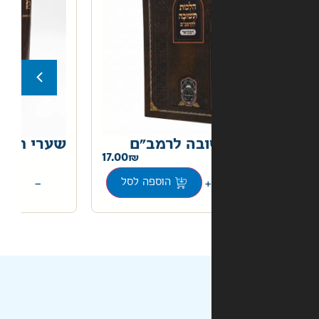
בה לרמב"ם
שערי תשובה
22.00
17.00
+
−
הוספה לסל
הוספה לסל