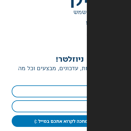
לך
ניוזלטר!
ת, עדכונים, מבצעים וכל מה
חכה לקרוא אתכם במייל :)