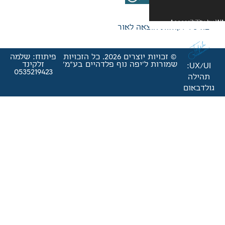
אה לאור
© זכויות יוצרים 2026. כל הזכויות
פיתוח: שלמה
'יפה נוף פלדהיים בע"מ'
זלקינד
0535219423