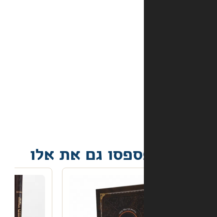
אמצעי
התשלום
באתר?
מה
קורה
אם
הספר
הגיע
פגום?
פסו גם את אלו