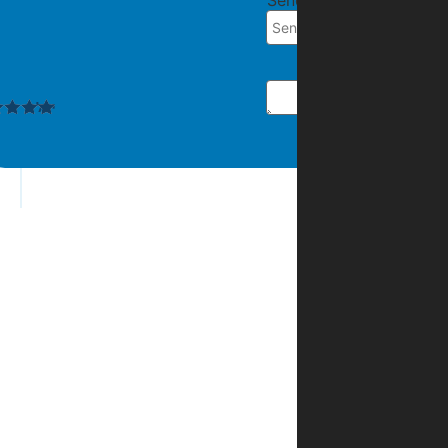
בפברואר
2024
יעל
י.
דורג
5
מתוך
–
5
26
בספטמבר
2024
המשלוח
מגיע
מהר
ממש.
כל
כרטיס
ארוז
בצורה
יפה