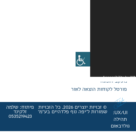
אה לאור
© זכויות יוצרים 2026. כל הזכויות
פיתוח: שלמה
'יפה נוף פלדהיים בע"מ'
זלקינד
0535219423