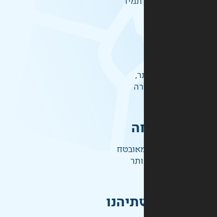
תמיד
ר,
רה
ה
אובטח
ותר
תיהנו