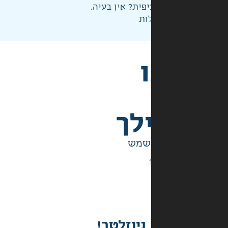
פית? אין בעיה.
ות
לך
ניוזלטר!