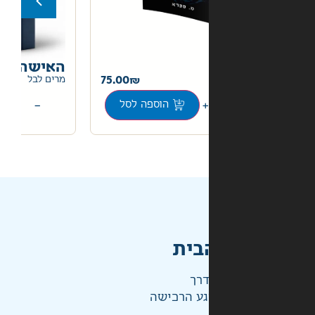
האישה המאושרת באמת
205.00
75.00
מרים לבל
+
−
הוספה לסל
הוספה לסל
בית
דרך