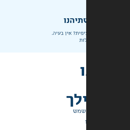
תיהנו
פית? אין בעיה.
ות
לך