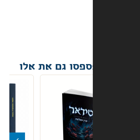
קורה
אם
הספר
הגיע
פגום?
פסו גם את אלו