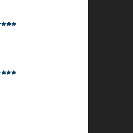
דברים
אמיתיים
עמליה
נבון
דורג
5
מתוך
–
5
15
בינואר
2024
רוחמה
–
דורג
5
מתוך
1
5
ביולי
2024
הוסף
חוות
דעת