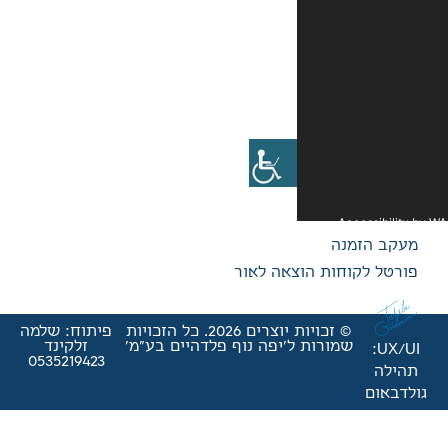
אה לאור
© זכויות יוצרים 2026. כל הזכויות
פיתוח: שלמה
'יפה נוף פלדהיים בע"מ'
זלקינד
0535219423