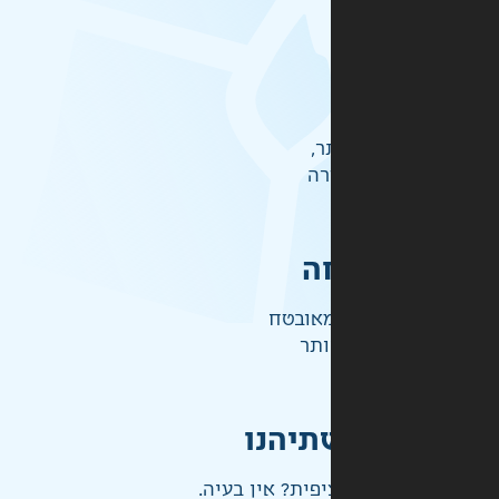
ר,
רה
ה
אובטח
ותר
תיהנו
פית? אין בעיה.