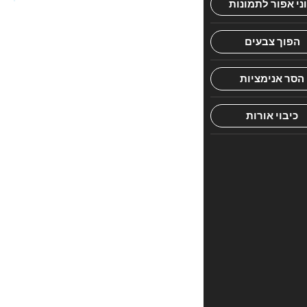
וקלילה
בנושאים
הקשורים
לעולמו
של
הילד
הסופרת
מנוחה
פוקס,
מנחת
הורים
הוותיקה
והמוכרת,
מבססת
את
הרצאותיה
וספריה
הרבים