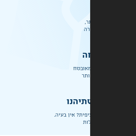
ר,
רה
ה
אובטח
ותר
תיהנו
פית? אין בעיה.
ות