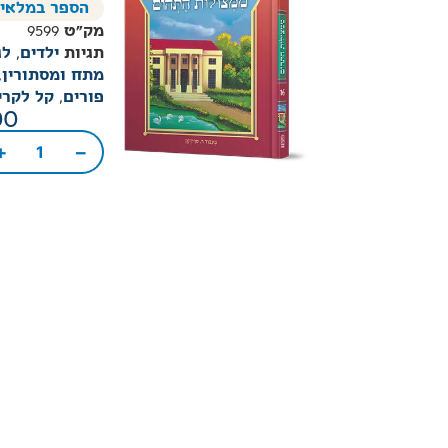
הספר במלאי
מק"ט
9599
תגיות
ילדים
,
לג
מתח ומסתורין
,
פורים
,
קל לקרי
00
+
−