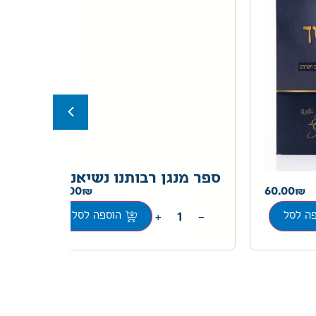
ספר מנגן רבותנו נשיאנו
מא
79.00
60.00
רח
+
−
ה לסל
הוספה לסל