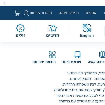
ם למבצע לפי הגדרת החוק. מבצעים מתקיימים מעת לעת לתקופה
סניפים
כרטיסי מתנה
מועדון לקוחות
English
חדשים
זולים
ריכה קשה
פורמט בינוני
הוצאת יפה נוף
ודרני, שבמהלך חייו התנצר
שפחתו. מאבק איתנים
העול, לבין משפחתו החרדית.
מוריץ לעזוב את בית אמו ולחפש
די לסכל את מזימת אביו להפוך
ן הזועם אינו משלים עם בריחתו