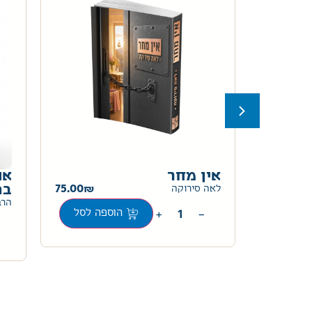
באמת
אין מחר
או
205.00
75.00
בה
לאה סירוקה
הרב
+
−
ה לסל
הוספה לסל