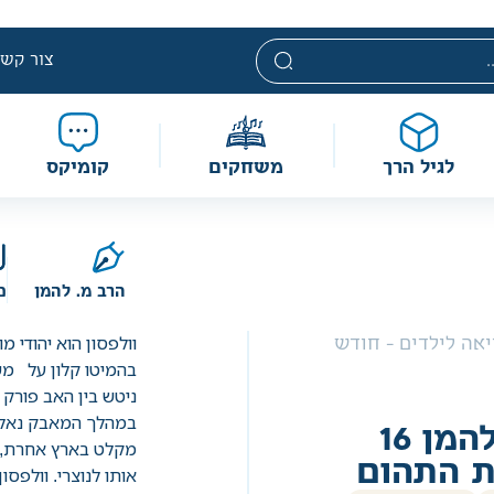
י. מחירים אלה ניתנים במסגרת מדיניות תמחור מוזלת, ואינם נחשבי
מוגבלת וע״פ התקנות.
צור קשר
לגיל הרך
משחקים
קומיקס
הרב מ. להמן
כ
וולפסון הוא יהודי מ
אה לילדים - חודש
בהמיטו קלון על מ
ניטש בין האב פורק 
במהלך המאבק נאלץ 
סיפורי להמן 16
מקלט בארץ אחרת, כ
ת התהום
אותו לנוצרי. וולפסו