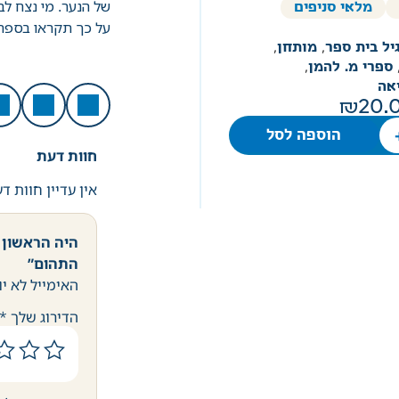
של הנער. מי נצח לב
מלאי סניפים
על כך תקראו בספ
יל בית ספר
,
מותחן
,
ספרי מ. להמן
,
אה
20.
הוספה לסל
חוות דעת
אין עדיין חוות ד
התהום”
האימייל לא יו
הדירוג שלך
*