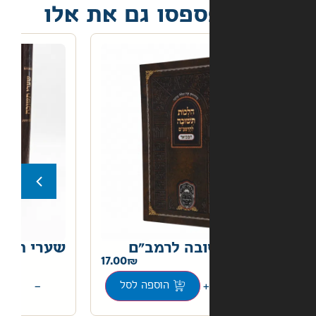
פסו גם את אלו
בה לרמב"ם
שערי תשובה
22.00
17.00
+
−
הוספה לסל
הוספה לסל