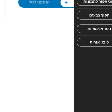
+
הוספה לסל
אין
עדיין
חוות
דעת.
היה
הראשון
לכתוב
סקירה
“משנה
ברורה
עוז
והדר
פנינים
(כחול)”
האימייל
לא
יוצג