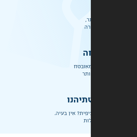
ר,
רה
ה
אובטח
ותר
תיהנו
פית? אין בעיה.
ות