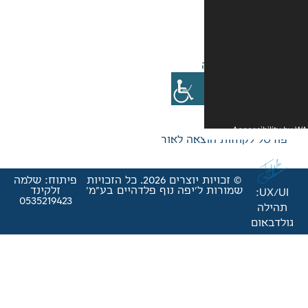
אה לאור
© זכויות יוצרים 2026. כל הזכויות
פיתוח: שלמה
'יפה נוף פלדהיים בע"מ'
זלקינד
0535219423