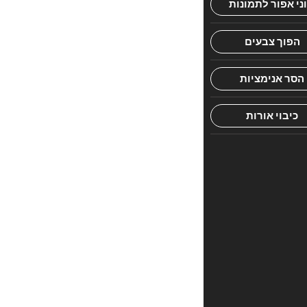
הראשון
לכתוב
סקירה
“ספיר
ויהלום
–
חנוכה”
האימייל
לא
יוצג
באתר.
שדות
החובה
מסומנים
*
הדירוג
שלך
*