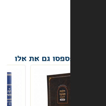
מה
קורה
אם
הספר
הגיע
פגום?
פסו גם את אלו