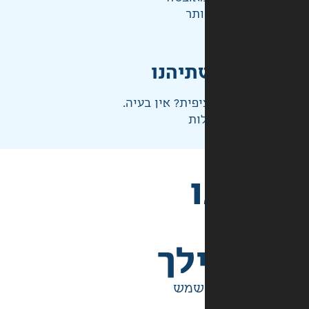
ותר
תיהנו
פית? אין בעיה.
ות
לך