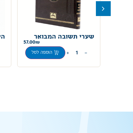
 הלב
שערי תשובה המבואר
הל
57.00
220.00
+
−
הוספה לסל
ה לסל