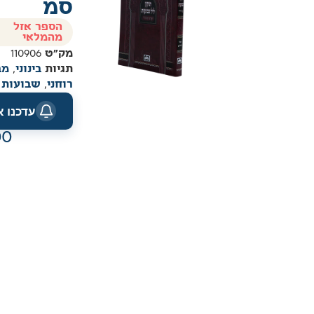
סמ
הספר אזל
מהמלאי
מק"ט
110906
תגיות
בינוני
,
מב
רוחני
,
שבועות
עדכנו 
00