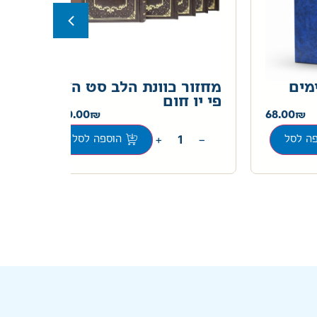
מים
מחזור כוונת הלב סט ה"כ
סט
פי יו חום
ה"
350.00
68.00
+
−
ה לסל
הוספה לסל