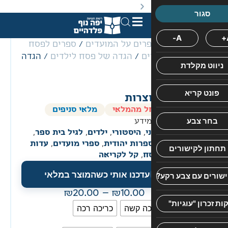
באתר מוצעים מוצרים במחירים נמוכים ומוזלים מהמחיר הקט
רים על המועדים
/
ספרים לפסח
ים
/
הגדה של פסח לילדים
/ הגדה
כריכה
פורמט
קשה
בינוני
צרות
ל מהמלאי
מלאי סניפים
מידע
י
,
היסטורי
,
ילדים
,
לגיל בית ספר
,
פרות יהודית
,
ספרי מועדים
,
עדות
ח
,
קל לקריאה
חוות
עדכנו אותי כשהמוצר במלאי
דעת
20.00
–
10.00
אין
כה קשה
כריכה רכה
עדיין
חוות