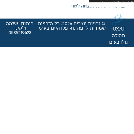
אה לאור
© זכויות יוצרים 2026. כל הזכויות
פיתוח: שלמה
'יפה נוף פלדהיים בע"מ'
זלקינד
0535219423