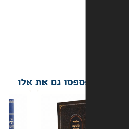
באתר?
מה
קורה
אם
הספר
הגיע
פגום?
פסו גם את אלו