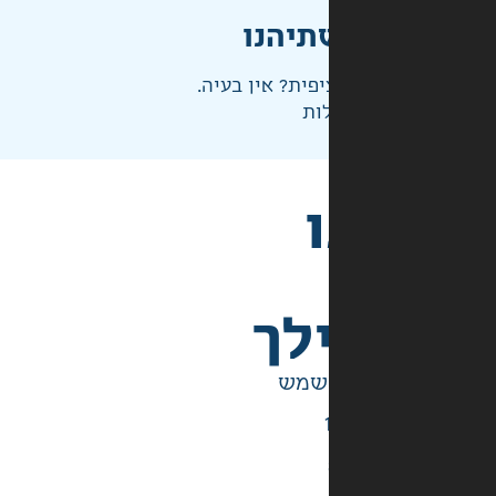
תיהנו
פית? אין בעיה.
ות
לך