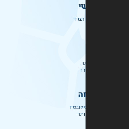
י
תמיד
ר,
רה
ה
אובטח
ותר