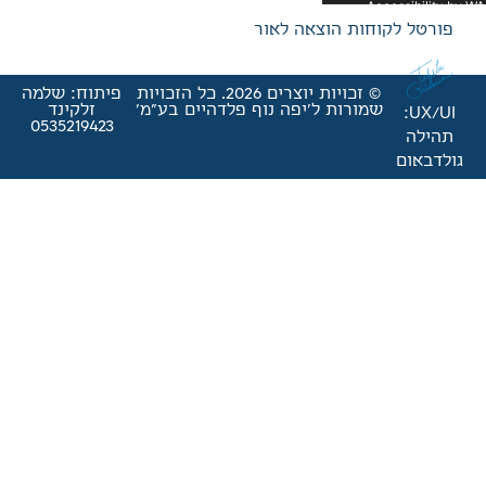
אה לאור
© זכויות יוצרים 2026. כל הזכויות
פיתוח: שלמה
'יפה נוף פלדהיים בע"מ'
זלקינד
0535219423