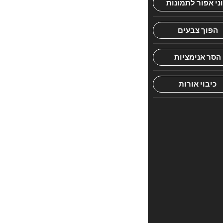
מאוצרותיו
של
רבי
יצחק
זילברשטיין
שליט"א
חוות
דעת
אין
עדיין
חוות
דעת.