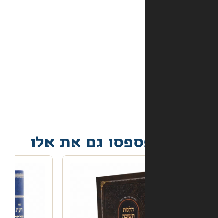
באתר?
מה
קורה
אם
הספר
הגיע
פגום?
פסו גם את אלו