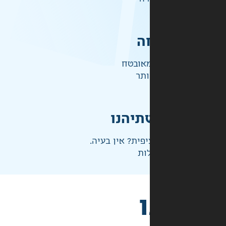
ה
אובטח
ותר
תיהנו
פית? אין בעיה.
ות