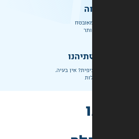
ה
אובטח
ותר
תיהנו
פית? אין בעיה.
ות