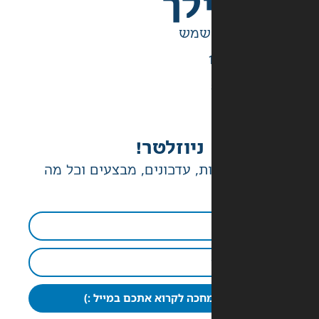
לך
ניוזלטר!
ת, עדכונים, מבצעים וכל מה
חכה לקרוא אתכם במייל :)