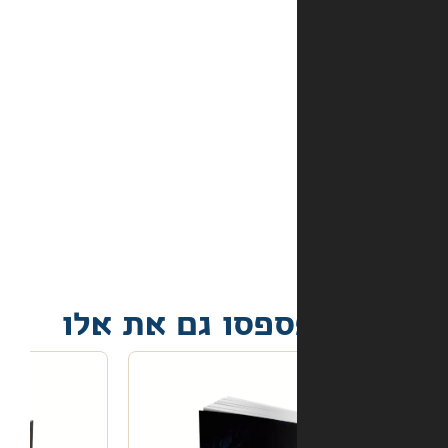
אמצעי
התשלום
באתר?
מה
קורה
אם
הספר
הגיע
פגום?
פסו גם את אלו