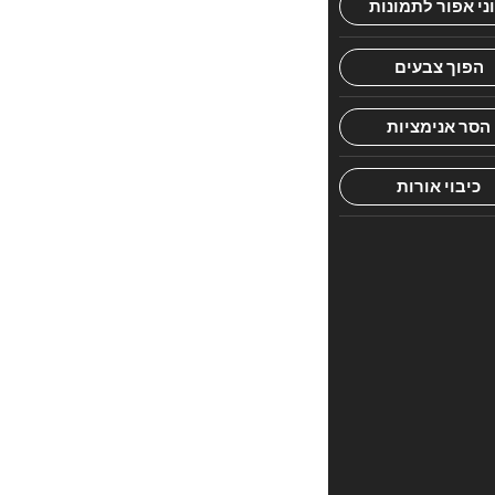
עמוק,
משלב
הומור
ולמידה
בצורה
מקסימה
חוות
דעת
אין
עדיין
חוות
דעת.