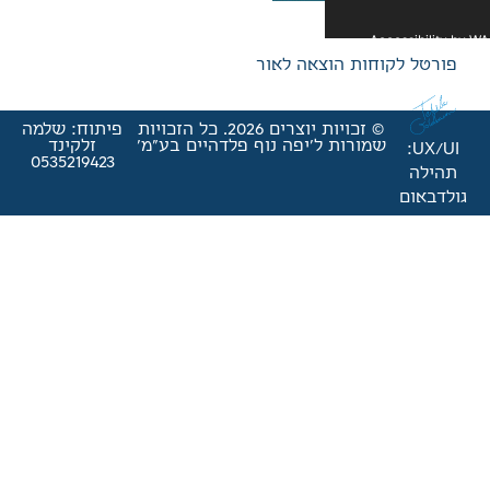
אה לאור
© זכויות יוצרים 2026. כל הזכויות
פיתוח: שלמה
'יפה נוף פלדהיים בע"מ'
זלקינד
0535219423