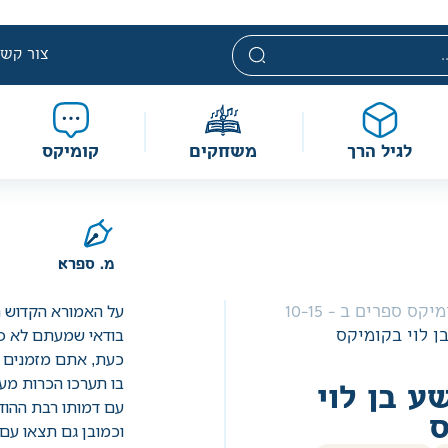
י. מחירים אלה ניתנים במסגרת מדיניות תמחור מוזלת, ואינם נחשבי
מוגבלת וע״פ התקנות.
צור קשר
לגיל הרך
משחקים
קומיקס
מ. ספרא
על האמורא הקדוש רבי
קומיקס ספרים ב - 10-15
בודאי שמעתם לא פ
ן לוי בקומיקס
כעת, אתם מזמנים 
בו תערכו הכרות מע
ע בן לוי
עם דמותו רבת ההוד,
ס
וכמובן גם תצאו עם 