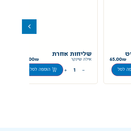
ט
שליחות אחרת
מז
30.00
65.00
אילה שינקר
ציפ
+
−
ה לסל
הוספה לסל