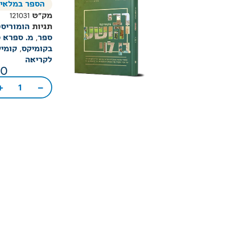
הספר במלאי
מק"ט
121031
תגיות
הומוריסט
ספר
,
מ. ספרא ס
בקומיקס
,
קומיק
לקריאה
00
+
−