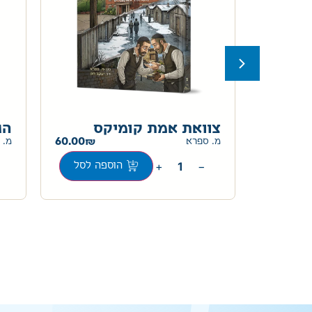
ות
צוואת אמת קומיקס
הג
60.00
מ. ספרא
מ. 
20.00
+
−
הוספה לסל
ה לסל