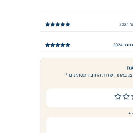
דורג
5
מתוך
5
דורג
5
מתוך
5
עת
צג באתר.
שדות החובה מסומנים
*
*