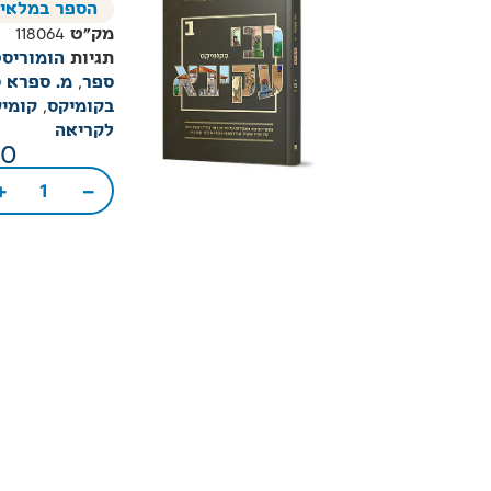
הספר במלאי
מק"ט
118064
תגיות
הומוריסט
ספר
,
מ. ספרא ס
בקומיקס
,
קומיק
לקריאה
00
+
−