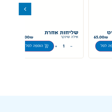
ט
שליחות אחרת
מז
30.00
65.00
אילה שינקר
ציפ
+
−
ה לסל
הוספה לסל