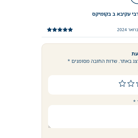
בי עקיבא ב בקומיקס
דורג
5
מתוך
5
עת
צג באתר.
שדות החובה מסומנים
*
*