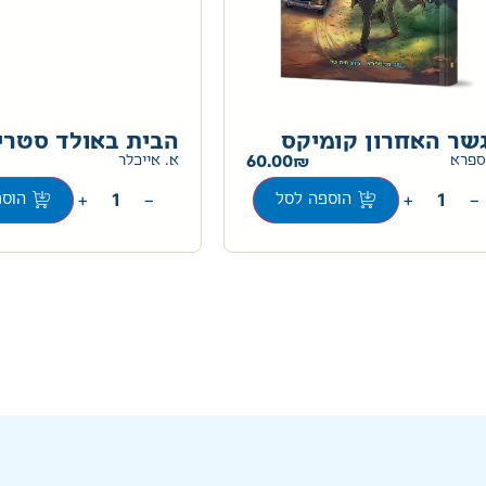
שר האחרון קומיקס
הבית באולד סטרי
60.00
ספרא
א. אייכלר
+
−
+
−
הוספה לסל
הוספ