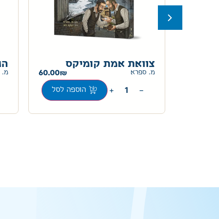
ות
צוואת אמת קומיקס
הג
60.00
מ. ספרא
מ. 
20.00
+
−
הוספה לסל
ה לסל