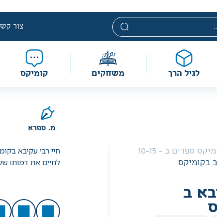
י. מחירים אלה ניתנים במסגרת מדיניות תמחור מוזלת, ואינם נחשבי
מוגבלת וע״פ התקנות.
צור קשר
לגיל הרך
משחקים
קומיקס
מ. ספרא
חיי רבי עקיבא בקו
קומיקס ספרים ב - 10-15
לחיים את דמותו של
ב בקומיקס
בא ב
ס