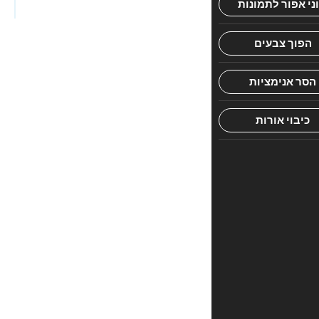
אחד
מגדולי
התורה,
מוגשים
לילדים
בקומיקס
מרתק
ומלמד,
מאת
מ.
ספרא
1
ביקורת