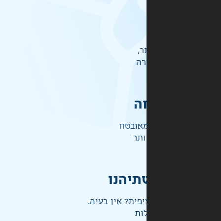
ר,
רה
ה
אובטח
ותר
תיהנו
פית? אין בעיה.
ות