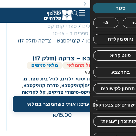
באתר מוצעים מוצרים במחירים נמוכים ומוזלים מהמחיר הקט
לים
/
ספרי קומיקס
קומיקס ספרים ב - 10-15
א
/ קומיקסבא – צדקה (חלק 17)
מ.
פורמט
הוצאת
יפה
בינוני
ספרא
נוף
 – צדקה (חלק 17)
ל מהמלאי
מלאי סניפים
אתם
9
מוזמנים
ריסטי
,
ילדים
,
לגיל בית ספר
,
מ.
למסע
ם|קומיקסבא
,
סדרת קומיקסבא
,
אל
יקס-סיפורי צדיקים
,
קל לקריאה
כנפי
עדכנו אותי כשהמוצר במלאי
הדמיון
אל
15.00
העיירה
של
פעם,