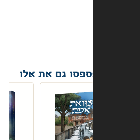
מה
קורה
אם
הספר
הגיע
פגום?
פסו גם את אלו