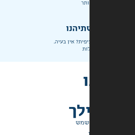
ותר
תיהנו
פית? אין בעיה.
ות
לך