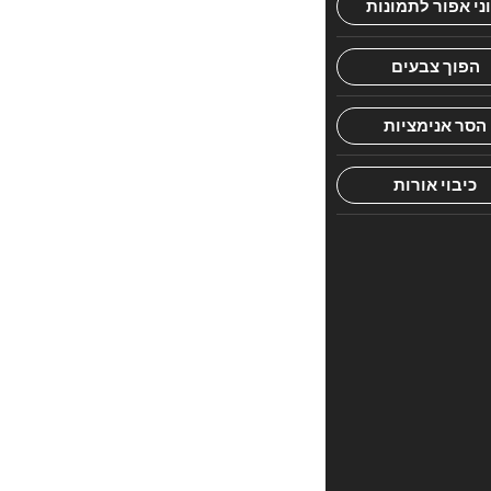
עם
דמויות
שונות
וניחוח
של
פעם.
בואו
והצטרפו
ליענקי
וסבא
ותהנו
משרשרת
סיפורים
מרתקים
בעלי
מוסר
השכל
עם