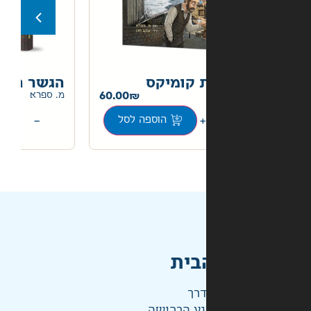
 קומיקס
הגשר האחרון קומיקס
60.00
60.00
מ. ספרא
+
−
הוספה לסל
הוספה לסל
בית
דרך